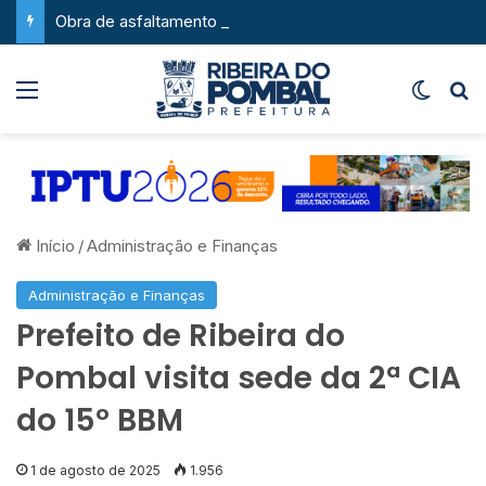
Obra de asfaltamento na Feira da Serra ganha novo impulso com chegada de maquinário pesado
Menu
Switch
P
Início
/
Administração e Finanças
Administração e Finanças
Prefeito de Ribeira do
Pombal visita sede da 2ª CIA
do 15º BBM
1 de agosto de 2025
1.956