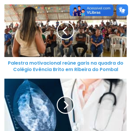
P
a
l
e
s
t
r
a
Palestra motivacional reúne garis na quadra do
m
Colégio Evência Brito em Ribeira do Pombal
o
t
C
i
a
v
r
a
r
c
e
i
t
o
a
n