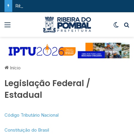
Ribeira do Pombal supera a média nacional e as metas do Plano Nacional de Educação no IDEB
Menu
Switch
P
Início
Legislação Federal /
Estadual
Código Tributário Nacional
Constituição do Brasil