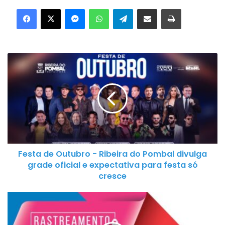
Facebook
X
Messenger
WhatsApp
Telegram
Compartilhar via e-mail
Imprimir
F
e
s
t
a
d
e
O
Festa de Outubro - Ribeira do Pombal divulga
u
grade oficial e expectativa para festa só
t
cresce
u
b
R
r
a
o
s