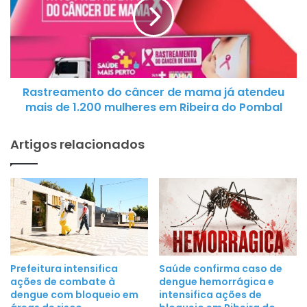
-
t
R
r
i
e
b
a
e
m
i
Rastreamento do câncer de mama já atendeu
e
r
mais de 1.200 mulheres em Ribeira do Pombal
n
a
t
d
Artigos relacionados
o
o
d
P
o
o
c
m
â
b
n
a
c
l
e
d
Prefeitura intensifica
Saúde confirma caso de
r
ações de combate à
dengue hemorrágica e
i
d
dengue com bloqueio em
intensifica ações de
v