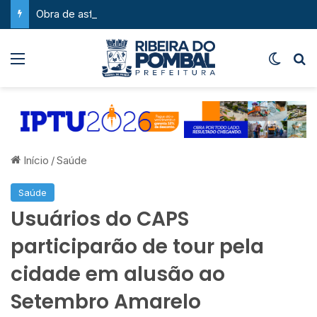
Obra de asfaltamento na Feira da Serra ganha novo impulso com chegada de maquinário pesado
Menu
Switch
P
Início
/
Saúde
Saúde
Usuários do CAPS
participarão de tour pela
cidade em alusão ao
Setembro Amarelo