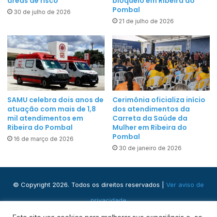
áreas de risco
bloqueio em Ribeira do
e
u
Pombal
m
30 de julho de 2026
l
21 de julho de 2026
a
g
m
a
a
g
j
r
á
a
a
d
t
SAMU celebra dois anos de
Cerimônia oficializa início
e
e
atuação com mais de 1,8
dos atendimentos da
o
n
mil atendimentos em
Carreta da Saúde da
f
Ribeira do Pombal
Mulher em Ribeira do
d
i
Pombal
16 de março de 2026
e
c
30 de janeiro de 2026
u
i
m
a
a
l
© Copyright 2026. Todos os direitos reservados |
Ver aviso de
i
e
s
privacidade
e
d
x
Praça José Domingos, s/n - Centro, Ribeira do Pombal - BA,