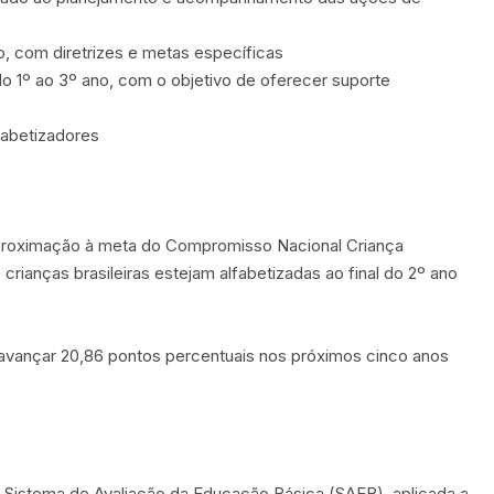
o, com diretrizes e metas específicas
o 1º ao 3º ano, com o objetivo de oferecer suporte
fabetizadores
 aproximação à meta do Compromisso Nacional Criança
rianças brasileiras estejam alfabetizadas ao final do 2º ano
a avançar 20,86 pontos percentuais nos próximos cinco anos
do Sistema de Avaliação da Educação Básica (SAEB), aplicada a