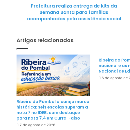
Prefeitura realiza entrega de kits da
r
Semana Santa para famílias
a
acompanhadas pela assistência social
r
e
a
Artigos relacionados
l
i
z
Ribeira do Po
a
nacional e as
e
Nacional de E
n
6 de agosto de
t
r
e
Ribeira do Pombal alcança marca
g
histórica: seis escolas superam a
a
nota 7 no IDEB, com destaque
para nota 7,4 em Curral Falso
d
e
7 de agosto de 2026