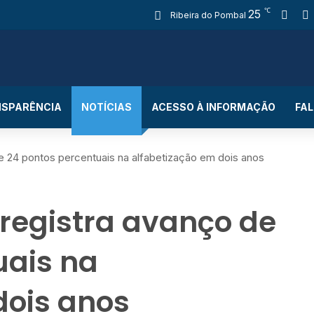
℃
25
Fac
Ribeira do Pombal
SPARÊNCIA
NOTÍCIAS
ACESSO À INFORMAÇÃO
FA
e 24 pontos percentuais na alfabetização em dois anos
 registra avanço de
uais na
dois anos