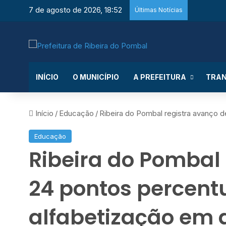
7 de agosto de 2026, 18:52
Últimas Notícias
INÍCIO
O MUNICÍPIO
A PREFEITURA
TRAN
Início
/
Educação
/
Ribeira do Pombal registra avanço d
Educação
Ribeira do Pombal
24 pontos percent
alfabetização em 