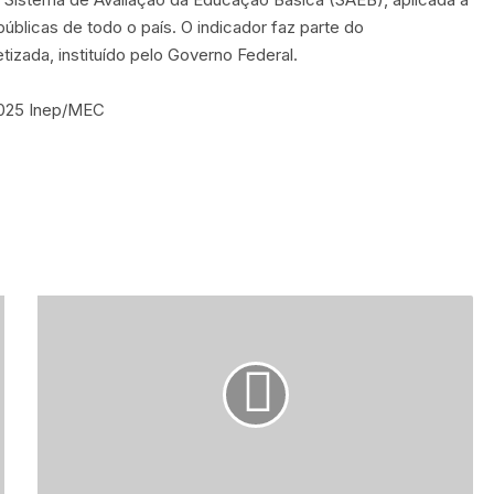
blicas de todo o país. O indicador faz parte do
zada, instituído pelo Governo Federal.
 2025 Inep/MEC
P
r
e
f
e
i
t
u