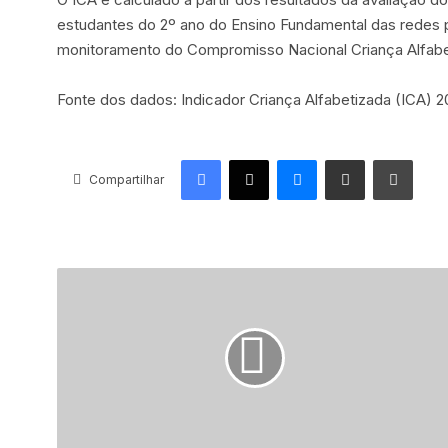
estudantes do 2º ano do Ensino Fundamental das redes pú
monitoramento do Compromisso Nacional Criança Alfabeti
Fonte dos dados: Indicador Criança Alfabetizada (ICA)
Facebook
X
Messenger
Compartilhar via e-mail
Imprimir
Compartilhar
P
r
e
f
e
i
t
u