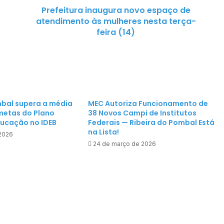
Prefeitura inaugura novo espaço de
r
atendimento às mulheres nesta terça-
a
feira (14)
i
n
a
u
g
u
mbal supera a média
MEC Autoriza Funcionamento de
r
 metas do Plano
38 Novos Campi de Institutos
a
ducação no IDEB
Federais — Ribeira do Pombal Está
n
na Lista!
 2026
o
24 de março de 2026
v
o
e
s
p
a