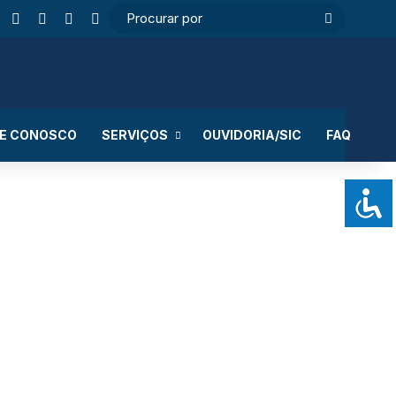
ebook
Instagram
WhatsApp
RSS
Entrar
Switch skin
Procurar
por
LE CONOSCO
SERVIÇOS
OUVIDORIA/SIC
FAQ