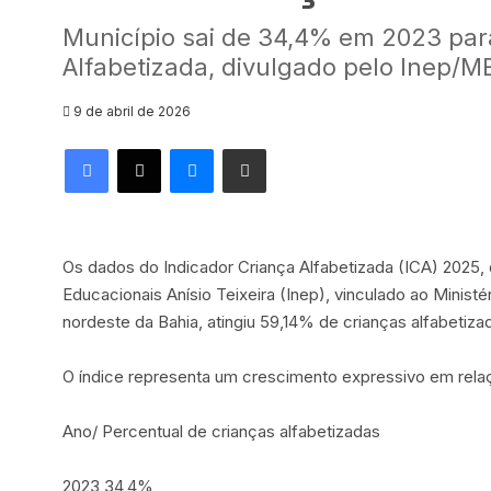
Município sai de 34,4% em 2023 par
Alfabetizada, divulgado pelo Inep/M
9 de abril de 2026
Facebook
X
Messenger
Compartilhar via e-mail
Os dados do Indicador Criança Alfabetizada (ICA) 2025, 
Educacionais Anísio Teixeira (Inep), vinculado ao Minis
nordeste da Bahia, atingiu 59,14% de crianças alfabetiza
O índice representa um crescimento expressivo em relaç
Ano/ Percentual de crianças alfabetizadas
2023 34,4%