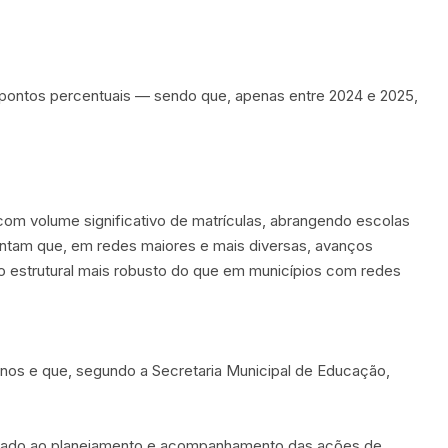
 pontos percentuais — sendo que, apenas entre 2024 e 2025,
com volume significativo de matrículas, abrangendo escolas
ontam que, em redes maiores e mais diversas, avanços
o estrutural mais robusto do que em municípios com redes
 anos e que, segundo a Secretaria Municipal de Educação,
oltado ao planejamento e acompanhamento das ações de