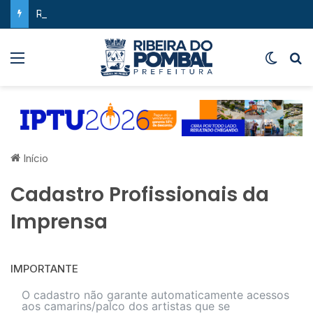
Ribeira do Pombal supera a média nacional e as metas do Plano Nacional de Educação no IDEB
Menu
Switch
P
Início
Cadastro Profissionais da
Imprensa
IMPORTANTE