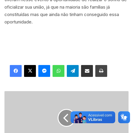
oficializar sua união, já que na maioria são famílias já
constituídas mas que ainda não tinham conseguido essa
oportunidade.
Facebook
X
Messenger
WhatsApp
Telegram
Compartilhar via e-mail
Imprimir
P
r
o
j
e
t