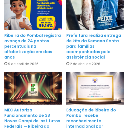
b
m
e
R
S
i
u
b
p
e
Ribeira do Pombal registra
Prefeitura realiza entrega
e
avanço de 24 pontos
de kits da Semana Santa
i
r
percentuais na
para famílias
r
alfabetização em dois
acompanhadas pela
A
a
anos
assistência social
g
d
9 de abril de 2026
2 de abril de 2026
e
o
n
P
d
o
a
m
P
b
o
a
s
l
MEC Autoriza
Educação de Ribeira do
i
Funcionamento de 38
Pombal recebe
t
Novos Campi de Institutos
reconhecimento
Federais — Ribeira do
internacional por
i