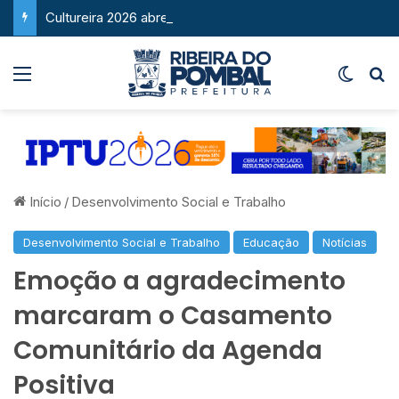
Cultureira 2026 abre inscrições e reforça sucesso como um dos maiores eventos culturais de Ribeira do Pombal
Menu
Switch
P
Início
/
Desenvolvimento Social e Trabalho
Desenvolvimento Social e Trabalho
Educação
Notícias
Emoção a agradecimento
marcaram o Casamento
Comunitário da Agenda
Positiva