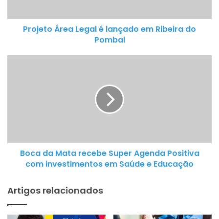
o
Á
Projeto Área Legal é lançado em Ribeira do
r
Pombal
e
a
B
L
o
e
c
g
a
a
d
l
a
é
M
l
a
a
Boca da Mata recebe Super Agenda Positiva
t
n
com investimentos em Saúde e Educação
a
ç
r
a
Artigos relacionados
e
d
c
o
e
e