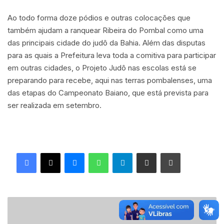
Ao todo forma doze pódios e outras colocações que
também ajudam a ranquear Ribeira do Pombal como uma
das principais cidade do judô da Bahia. Além das disputas
para as quais a Prefeitura leva toda a comitiva para participar
em outras cidades, o Projeto Judô nas escolas está se
preparando para recebe, aqui nas terras pombalenses, uma
das etapas do Campeonato Baiano, que está prevista para
ser realizada em setembro.
Facebook
X
Messenger
WhatsApp
Telegram
Compartilhar via e-mail
Imprimir
P
r