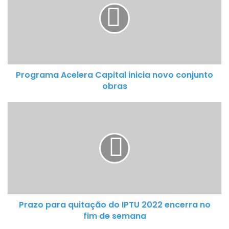
o
g
r
a
m
a
Programa Acelera Capital inicia novo conjunto
A
obras
c
e
P
l
r
e
a
r
z
a
o
C
p
a
a
p
r
i
Prazo para quitação do IPTU 2022 encerra no
a
t
fim de semana
q
a