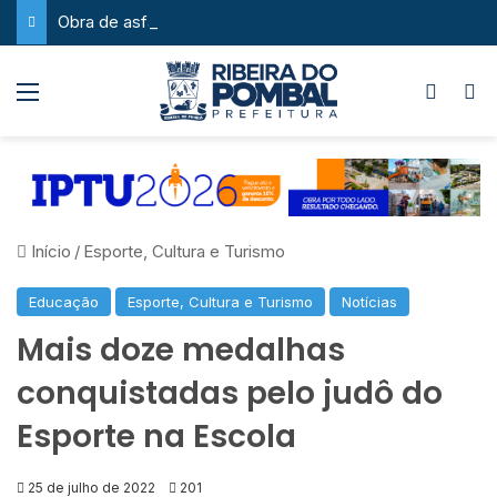
Obra de asfaltamento na Feira da Serra ganha novo impulso com chegada de maquinário pesado
Menu
Switch
P
Início
/
Esporte, Cultura e Turismo
Educação
Esporte, Cultura e Turismo
Notícias
Mais doze medalhas
conquistadas pelo judô do
Esporte na Escola
25 de julho de 2022
201