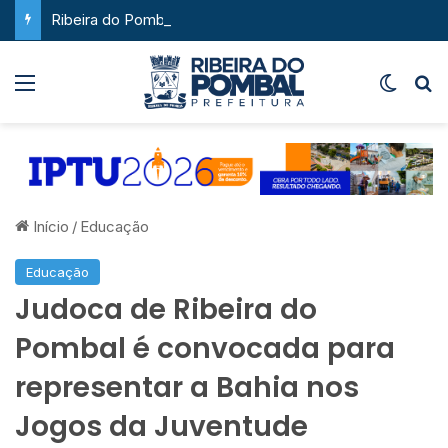
Ribeira do Pombal supera a média nacional e as metas do Plano Nacional de Educação no IDEB
Menu
Switch
P
Início
/
Educação
Educação
Judoca de Ribeira do
Pombal é convocada para
representar a Bahia nos
Jogos da Juventude