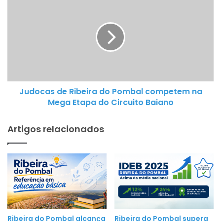
outubro
de
Ribeira
do
Pombal
competem
na
Mega
Judocas de Ribeira do Pombal competem na
Etapa
Mega Etapa do Circuito Baiano
do
Circuito
Artigos relacionados
Baiano
Ribeira do Pombal alcança
Ribeira do Pombal supera