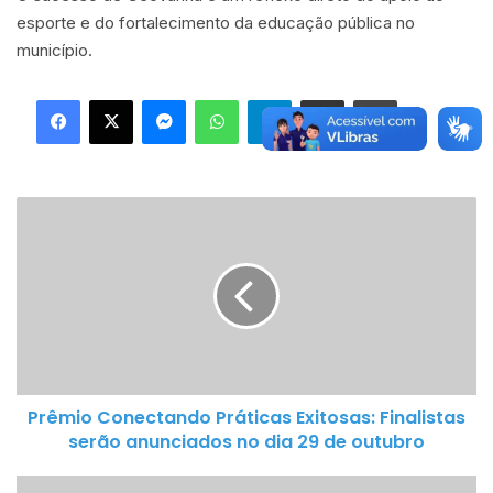
esporte e do fortalecimento da educação pública no
município.
Facebook
X
Messenger
WhatsApp
Telegram
Compartilhar via e-mail
Imprimir
Prêmio
Conectando
Práticas
Exitosas:
Finalistas
serão
anunciados
no
Prêmio Conectando Práticas Exitosas: Finalistas
dia
serão anunciados no dia 29 de outubro
29
de
Judocas