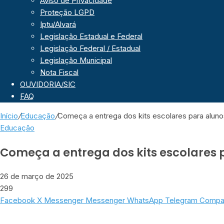
Aviso de Privacidade
Proteção LGPD
Iptu/Alvará
Legislação Estadual e Federal
Legislação Federal / Estadual
Legislação Municipal
Nota Fiscal
OUVIDORIA/SIC
FAQ
Início
/
Educação
/
Começa a entrega dos kits escolares para aluno
Educação
Começa a entrega dos kits escolares 
26 de março de 2025
299
Facebook
X
Messenger
Messenger
WhatsApp
Telegram
Compart