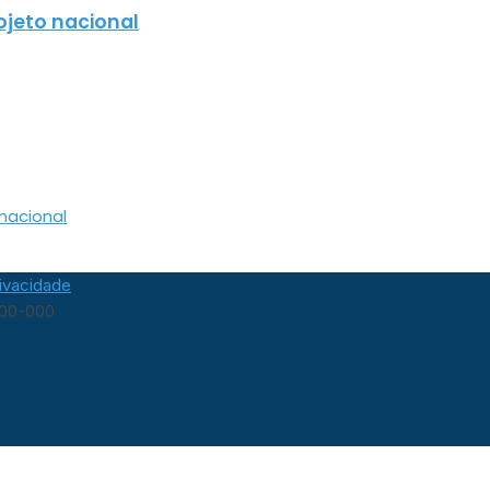
ojeto nacional
nacional
rivacidade
400-000