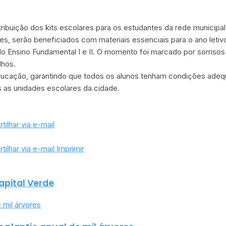
istribuição dos kits escolares para os estudantes da rede munici
es, serão beneficiados com materiais essenciais para o ano letiv
o Ensino Fundamental I e II. O momento foi marcado por sorrisos 
lhos.
educação, garantindo que todos os alunos tenham condições adeq
 as unidades escolares da cidade.
ilhar via e-mail
ilhar via e-mail
Imprimir
apital Verde
e mil árvores