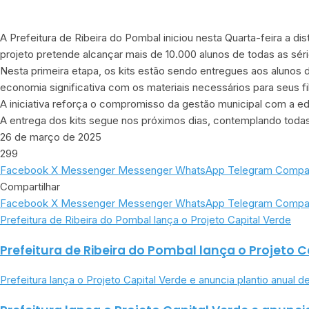
A Prefeitura de Ribeira do Pombal iniciou nesta Quarta-feira a d
projeto pretende alcançar mais de 10.000 alunos de todas as séri
Nesta primeira etapa, os kits estão sendo entregues aos alunos d
economia significativa com os materiais necessários para seus fi
A iniciativa reforça o compromisso da gestão municipal com a 
A entrega dos kits segue nos próximos dias, contemplando todas
26 de março de 2025
299
Facebook
X
Messenger
Messenger
WhatsApp
Telegram
Compart
Compartilhar
Facebook
X
Messenger
Messenger
WhatsApp
Telegram
Compart
Prefeitura de Ribeira do Pombal lança o Projeto Capital Verde
Prefeitura de Ribeira do Pombal lança o Projeto C
Prefeitura lança o Projeto Capital Verde e anuncia plantio anual d