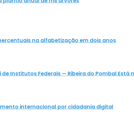
a plantio anual de mil árvores
percentuais na alfabetização em dois anos
 Institutos Federais — Ribeira do Pombal Está na
ento internacional por cidadania digital