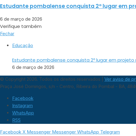
Estudante pombalense conquista 2º lugar em pr
6 de março de 2026
Verifique também
Fechar
Educação
Estudante pombalense conquista 2º lugar em projeto 
6 de março de 2026
© Copyright 2026. Todos os direitos reservados |
Ver aviso de p
Praça José Domingos, s/n - Centro, Ribeira do Pombal - BA, 48
Facebook
Instagram
WhatsApp
RSS
Facebook
X
Messenger
Messenger
WhatsApp
Telegram