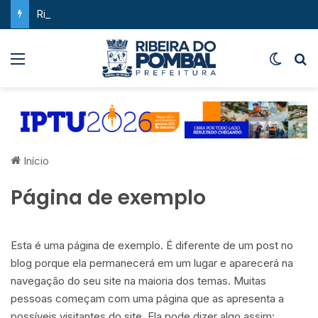
Ribeira do Pombal supera a média nacional e as metas do Plano Nacional de Educação no IDEB
Menu
Switch
P
Início
Página de exemplo
Esta é uma página de exemplo. É diferente de um post no
blog porque ela permanecerá em um lugar e aparecerá na
navegação do seu site na maioria dos temas. Muitas
pessoas começam com uma página que as apresenta a
possíveis visitantes do site. Ela pode dizer algo assim: