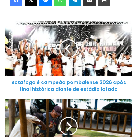
B
o
t
a
f
o
g
o
Botafogo é campeão pombalense 2026 após
é
final histórica diante de estádio lotado
c
a
P
m
r
p
e
e
f
ã
e
o