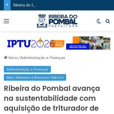
Ribeira do Pombal supera a média nacional e as metas do Plano Nacional de Educação no IDEB
Menu
Switch
P
Início
/
Administração e Finanças
Administração e Finanças
Meio Ambiente e Recursos Hídricos
Ribeira do Pombal avança
na sustentabilidade com
aquisição de triturador de