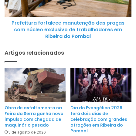
i
p
t
o
u
m
Prefeitura fortalece manutenção das praças
r
b
com núcleo exclusivo de trabalhadores em
a
a
Ribeira do Pombal
f
l
o
e
Artigos relacionados
r
n
t
s
a
e
l
2
e
0
c
2
e
6
m
a
Obra de asfaltamento na
Dia do Evangélico 2026
a
Feira da Serra ganha novo
terá dois dias de
p
n
impulso com chegada de
celebração com grandes
ó
maquinário pesado
atrações em Ribeira do
u
s
Pombal
5 de agosto de 2026
t