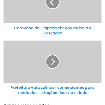
a
v
a
n
a
Caravana da Limpeza chegou ao bairro
d
Pescador
a
L
P
i
r
m
e
p
f
e
e
z
i
a
t
c
u
h
Prefeitura vai qualificar comerciantes para
r
e
renda das licitações ficar na cidade
a
g
v
o