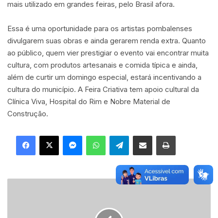
mais utilizado em grandes feiras, pelo Brasil afora.
Essa é uma oportunidade para os artistas pombalenses
divulgarem suas obras e ainda gerarem renda extra. Quanto
ao público, quem vier prestigiar o evento vai encontrar muita
cultura, com produtos artesanais e comida típica e ainda,
além de curtir um domingo especial, estará incentivando a
cultura do município. A Feira Criativa tem apoio cultural da
Clínica Viva, Hospital do Rim e Nobre Material de
Construção.
Facebook
X
Messenger
WhatsApp
Telegram
Compartilhar via e-mail
Imprimir
C
a
r