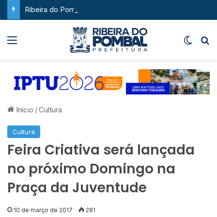
Ribeira do Pombal supera a média nacional e as metas do Plano Nacional de Educação no IDEB
Menu
Switch
P
Início
/
Cultura
Cultura
Feira Criativa será lançada
no próximo Domingo na
Praça da Juventude
10 de março de 2017
281