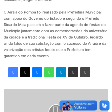
O Arraiá do Pombá foi realizado pela Prefeitura Municipal
com apoio do Governo do Estado e segundo o Prefeito
Ricardo Maia passará a fazer parte da agenda de festas do
Município juntamente com as comemorações do aniversário
da cidade e a tradicional Festa de XV de Outubro. Ricardo
ainda falou de sua satisfação com o sucesso do Arraiá e da
valorização dos artistas locais que a Prefeitura tem
garantido em cada evento.
Facebook
X
Messenger
WhatsApp
Telegram
Compartilhar via e-mail
Imprimir
D
e
f
i