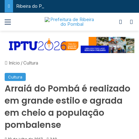
Ribeira do Pombal supera a média nacional e as metas do Plano Nacional de Educação no IDEB
Menu
Switch
P
Início
/
Cultura
Cultura
Arraiá do Pombá é realizado
em grande estilo e agrada
em cheio a população
pombalense