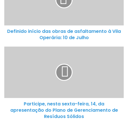
n
i
d
o
Definido início das obras de asfaltamento à Vila
i
Operária: 10 de Julho
n
í
P
c
a
i
r
o
t
d
i
a
c
s
i
o
p
b
Participe, nesta sexta-feira, 14, da
e
r
apresentação do Plano de Gerenciamento de
,
a
Resíduos Sólidos
n
s
e