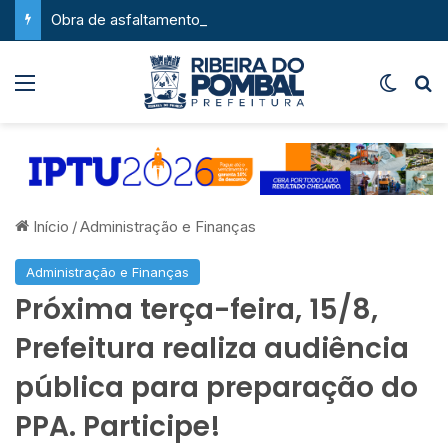
Obra de asfaltamento na Feira da Serra ganha novo impulso com chegada de maquinário pesado
Menu
Switch
P
Início
/
Administração e Finanças
Administração e Finanças
Próxima terça-feira, 15/8,
Prefeitura realiza audiência
pública para preparação do
PPA. Participe!