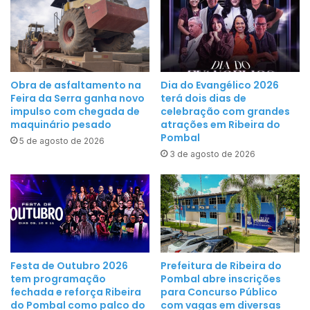
s
s
c
a
o
s
l
e
a
m
Obra de asfaltamento na
Dia do Evangélico 2026
é
Feira da Serra ganha novo
terá dois dias de
a
o
impulso com chegada de
celebração com grandes
n
maquinário pesado
atrações em Ribeira do
u
a
Pombal
r
5 de agosto de 2026
l
3 de agosto de 2026
o
m
,
e
n
n
o
t
c
e
i
c
r
o
Festa de Outubro 2026
Prefeitura de Ribeira do
c
tem programação
Pombal abre inscrições
m
u
fechada e reforça Ribeira
para Concurso Público
a
do Pombal como palco do
com vagas em diversas
i