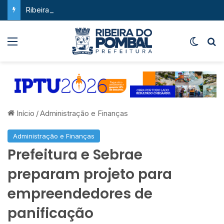
Ribeira do Pombal supera a média nacional e as metas do Plano Nacional de Educação no IDEB
Menu
Switch
P
Início
/
Administração e Finanças
Administração e Finanças
Prefeitura e Sebrae
preparam projeto para
empreendedores de
panificação