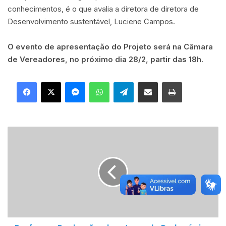
conhecimentos, é o que avalia a diretora de diretora de
Desenvolvimento sustentável, Luciene Campos.
O evento de apresentação do Projeto será na Câmara
de Vereadores, no próximo dia 28/2, partir das 18h
.
Facebook
X
Messenger
WhatsApp
Telegram
Compartilhar via e-mail
Imprimir
P
r
o
f
e
s
s
o