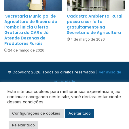
d
t
a
i
g
Secretaria Municipal de
Cadastro Ambiental Rural
t
Agricultura de Ribeira do
passa a ser feito
ó
u
Pombal Inicia Oferta
gratuitamente na
g
Gratuita do CAR e Já
Secretaria de Agricultura
i
i
Atende Dezenas de
4 de março de 2026
ç
c
Produtores Rurais
ã
o
24 de março de 2026
o
s
p
o
© Copyright 2026. Todos os direitos reservados |
Ver aviso de
r
privacidade
i
l
Praça José Domingos, s/n - Centro, Ribeira do Pombal - BA,
Este site usa cookies para melhorar sua experiência e, ao
u
continuar navegando neste site, você declara estar ciente
48400-000
dessas condições.
m
i
Facebook
Instagram
WhatsApp
RSS
Configurações de cookies
Aceitar tudo
n
a
Rejeitar tudo