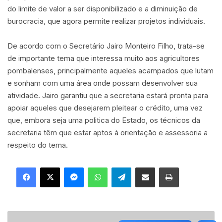
do limite de valor a ser disponibilizado e a diminuição de
burocracia, que agora permite realizar projetos individuais.
De acordo com o Secretário Jairo Monteiro Filho, trata-se
de importante tema que interessa muito aos agricultores
pombalenses, principalmente aqueles acampados que lutam
e sonham com uma área onde possam desenvolver sua
atividade. Jairo garantiu que a secretaria estará pronta para
apoiar aqueles que desejarem pleitear o crédito, uma vez
que, embora seja uma politica do Estado, os técnicos da
secretaria têm que estar aptos à orientação e assessoria a
respeito do tema.
Facebook
X
Messenger
WhatsApp
Telegram
Compartilhar via e-mail
Imprimir
E