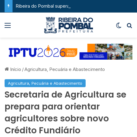
Ribeira do Pombal supera a média nacional e as metas do Plano Nacional de Educação no IDEB
Menu
Switch
P
Início
/
Agricultura, Pecuária e Abastecimento
Agricultura, Pecuária e Abastecimento
Secretaria de Agricultura se
prepara para orientar
agricultores sobre novo
Crédito Fundiário