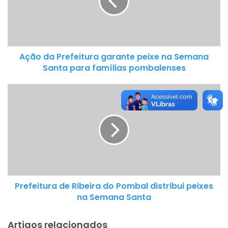
d
a
P
r
Ação da Prefeitura garante peixe na Semana
e
Santa para famílias pombalenses
f
e
P
i
r
t
e
u
f
r
e
a
i
g
t
a
u
r
Prefeitura de Ribeira do Pombal distribui peixes
r
a
na Semana Santa
a
n
d
t
Artigos relacionados
e