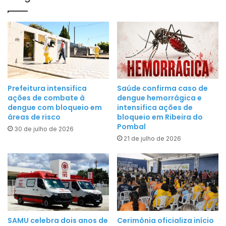
e
R
p
i
e
b
i
e
x
i
e
r
n
a
a
Prefeitura intensifica
Saúde confirma caso de
d
ações de combate à
dengue hemorrágica e
S
o
dengue com bloqueio em
intensifica ações de
e
áreas de risco
bloqueio em Ribeira do
P
m
Pombal
o
30 de julho de 2026
a
21 de julho de 2026
m
n
b
a
a
S
l
a
d
n
i
t
s
a
SAMU celebra dois anos de
Cerimônia oficializa início