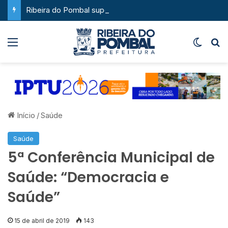
Ribeira do Pombal supera a média nacional e as metas do Plano Nacional de Educação no IDEB
Menu
Switch
P
Início
/
Saúde
Saúde
5ª Conferência Municipal de
Saúde: “Democracia e
Saúde”
15 de abril de 2019
143