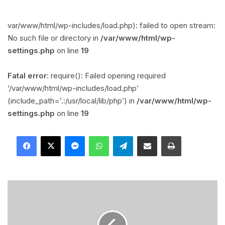
var/www/html/wp-includes/load.php): failed to open stream:
No such file or directory in
/var/www/html/wp-
settings.php
on line
19
Fatal error
: require(): Failed opening required
‘/var/www/html/wp-includes/load.php’
(include_path=’.:/usr/local/lib/php’) in
/var/www/html/wp-
settings.php
on line
19
Facebook
X
Messenger
WhatsApp
Telegram
Compartilhar via e-mail
Imprimir
A
ç
ã
o