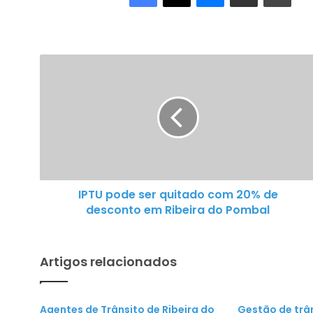
IPTU
pode
ser
quitado
com
20%
de
desconto
IPTU pode ser quitado com 20% de
em
desconto em Ribeira do Pombal
Ribeira
do
Pombal
Artigos relacionados
Agentes de Trânsito de Ribeira do
Gestão de trâ