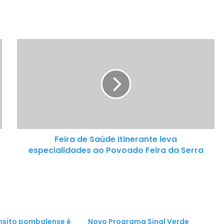
Feira
de
Saúde
Itinerante
leva
especialidades
ao
Povoado
Feira de Saúde Itinerante leva
Feira
especialidades ao Povoado Feira da Serra
da
Serra
nsito pombalense é
Novo Programa Sinal Verde