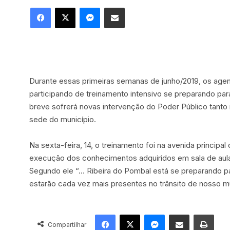
Facebook
X
Messenger
Compartilhar via e-mail
Durante essas primeiras semanas de junho/2019, os agen
participando de treinamento intensivo se preparando para
breve sofrerá novas intervenção do Poder Público tanto 
sede do município.
Na sexta-feira, 14, o treinamento foi na avenida principa
execução dos conhecimentos adquiridos em sala de aula
Segundo ele “… Ribeira do Pombal está se preparando p
estarão cada vez mais presentes no trânsito de nosso mu
Facebook
X
Messenger
Compartilhar via e-mail
Impr
Compartilhar