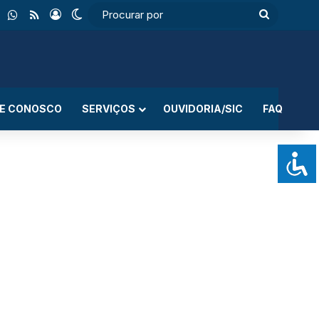
ebook
Instagram
WhatsApp
RSS
Entrar
Switch skin
Procurar
por
LE CONOSCO
SERVIÇOS
OUVIDORIA/SIC
FAQ