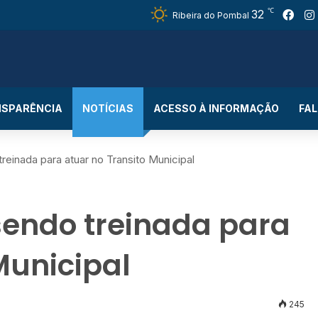
℃
Fac
32
Ribeira do Pombal
SPARÊNCIA
NOTÍCIAS
ACESSO À INFORMAÇÃO
FA
treinada para atuar no Transito Municipal
sendo treinada para
Municipal
245