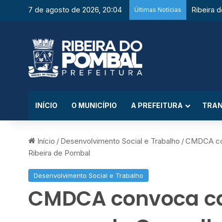
7 de agosto de 2026, 20:04
Últimas Notícias
INÍCIO
O MUNICÍPIO
A PREFEITURA
TRAN
Início
/
Desenvolvimento Social e Trabalho
/
CMDCA con
Ribeira de Pombal
Desenvolvimento Social e Trabalho
CMDCA convoca ca