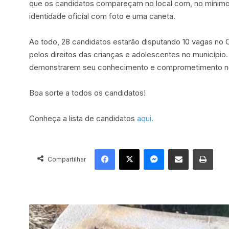
que os candidatos compareçam no local com, no mínimo
identidade oficial com foto e uma caneta.
Ao todo, 28 candidatos estarão disputando 10 vagas no 
pelos direitos das crianças e adolescentes no município
demonstrarem seu conhecimento e comprometimento nes
Boa sorte a todos os candidatos!
Conheça a lista de candidatos
aqui.
Facebook
X
Messenger
Compartilhar via e-mail
Imprimir
Compartilhar
P
r