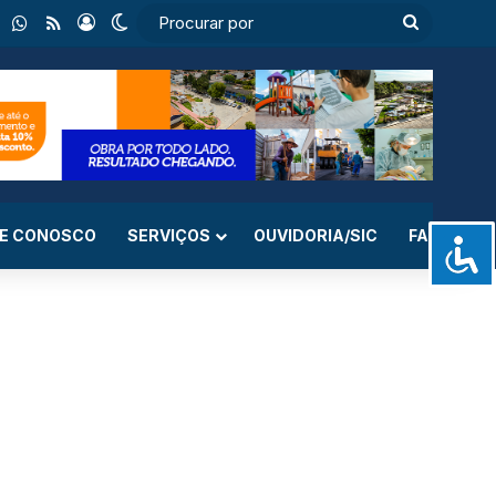
ebook
Instagram
WhatsApp
RSS
Entrar
Switch skin
Procurar
por
LE CONOSCO
SERVIÇOS
OUVIDORIA/SIC
FAQ