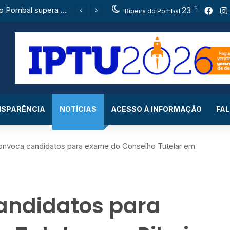
℃
Ribeira do Pombal supera a média nacional e as metas do Plano Nacional de Educação no IDEB
23
Fac
Ribeira do Pombal
SPARÊNCIA
NOTÍCIAS
ACESSO À INFORMAÇÃO
FA
voca candidatos para exame do Conselho Tutelar em
ndidatos para