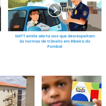
T
T
e
m
i
t
SMTT emite alerta aos que desrespeitam
e
às normas de trânsito em Ribeira do
a
Pombal
l
e
r
t
a
a
o
s
q
u
e