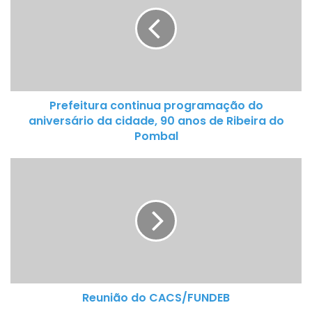
e
f
e
i
t
u
Prefeitura continua programação do
r
aniversário da cidade, 90 anos de Ribeira do
a
Pombal
c
o
R
n
e
t
u
i
n
n
i
u
ã
a
o
p
d
r
Reunião do CACS/FUNDEB
o
o