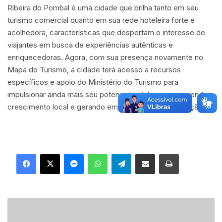
Ribeira do Pombal é uma cidade que brilha tanto em seu
turismo comercial quanto em sua rede hoteleira forte e
acolhedora, características que despertam o interesse de
viajantes em busca de experiências autênticas e
enriquecedoras. Agora, com sua presença novamente no
Mapa do Turismo, a cidade terá acesso a recursos
específicos e apoio do Ministério do Turismo para
impulsionar ainda mais seu potencial turístico, promovendo o
crescimento local e gerando empregos para a população.
Facebook
X
Messenger
WhatsApp
Telegram
Compartilhar via e-mail
Imprimir
P
r