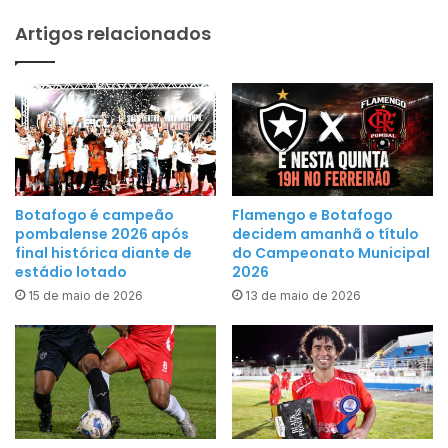
C
g
A
Artigos relacionados
r
C
a
S
m
/
a
F
ç
U
ã
N
o
D
d
Botafogo é campeão
Flamengo e Botafogo
E
pombalense 2026 após
decidem amanhã o título
o
B
final histórica diante de
do Campeonato Municipal
a
estádio lotado
2026
n
15 de maio de 2026
13 de maio de 2026
i
v
e
r
s
á