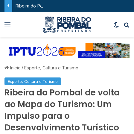
Ribeira do Pombal supera a média nacional e as metas do Plano Nacional de Educação no IDEB
Menu
Switch
P
Início
/
Esporte, Cultura e Turismo
Esporte, Cultura e Turismo
Ribeira do Pombal de volta
ao Mapa do Turismo: Um
Impulso para o
Desenvolvimento Turístico