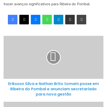
trazer avanços significativos para Ribeira do Pombal.
Facebook
X
Messenger
WhatsApp
Telegram
Compartilhar via e-mail
Imprimir
Eriksson
Silva
e
Nathan
Brito
tomam
posse
em
Eriksson Silva e Nathan Brito tomam posse em
Ribeira
Ribeira do Pombal e anunciam secretariado
do
para nova gestão
Pombal
e
A