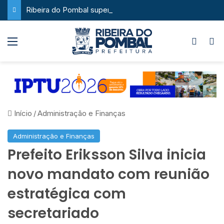
Ribeira do Pombal supera a média nacional e as metas do Plano Nacional de Educação no IDEB
Menu
Switch
P
Início
/
Administração e Finanças
Administração e Finanças
Prefeito Eriksson Silva inicia
novo mandato com reunião
estratégica com
secretariado