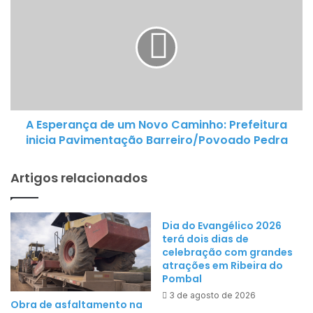
anunciam
Esperança
secretariado
de
para
um
nova
Novo
gestão
Caminho:
Prefeitura
inicia
A Esperança de um Novo Caminho: Prefeitura
Pavimentação
inicia Pavimentação Barreiro/Povoado Pedra
Barreiro/Povoado
Pedra
Artigos relacionados
Dia do Evangélico 2026
terá dois dias de
celebração com grandes
atrações em Ribeira do
Pombal
3 de agosto de 2026
Obra de asfaltamento na