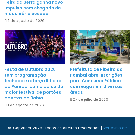
Feira da Serra ganha novo
impulso com chegada de
maquinário pesado
5 de agosto de 2026
Festa de Outubro 2026
Prefeitura de Ribeira do
tem programação
Pombal abre inscrições
fechada e reforça Ribeira
para Concurso Público
do Pombal como palco do
com vagas em diversas
maior festival de portões
áreas
abertos da Bahia
27 de julho de 2026
1 de agosto de 2026
© Copyright 2026. Todos os direitos reservados |
Ver aviso de