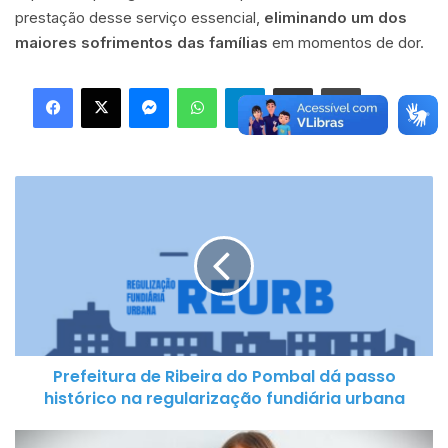
prestação desse serviço essencial,
eliminando um dos
maiores sofrimentos das famílias
em momentos de dor.
Facebook
X
Messenger
WhatsApp
Telegram
Compartilhar via e-mail
Imprimir
Prefeitura
de
Ribeira
do
Pombal
dá
passo
histórico
Prefeitura de Ribeira do Pombal dá passo
na
histórico na regularização fundiária urbana
regularização
fundiária
Judoca