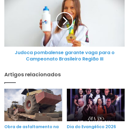
urbana
pombalense
garante
vaga
para
o
Campeonato
Brasileiro
Judoca pombalense garante vaga para o
Região
Campeonato Brasileiro Região III
III
Artigos relacionados
Obra de asfaltamento na
Dia do Evangélico 2026