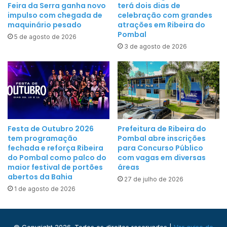
Feira da Serra ganha novo
terá dois dias de
impulso com chegada de
celebração com grandes
maquinário pesado
atrações em Ribeira do
Pombal
5 de agosto de 2026
3 de agosto de 2026
Festa de Outubro 2026
Prefeitura de Ribeira do
tem programação
Pombal abre inscrições
fechada e reforça Ribeira
para Concurso Público
do Pombal como palco do
com vagas em diversas
maior festival de portões
áreas
abertos da Bahia
27 de julho de 2026
1 de agosto de 2026
© Copyright 2026. Todos os direitos reservados |
Ver aviso de