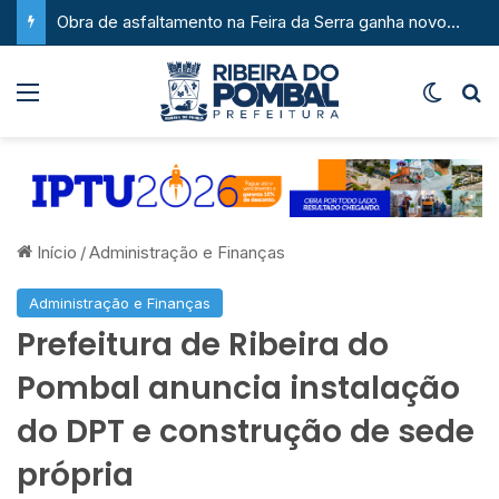
Obra de asfaltamento na Feira da Serra ganha novo impulso com chegada de maquinário pesado
Menu
Switch
P
Início
/
Administração e Finanças
Administração e Finanças
Prefeitura de Ribeira do
Pombal anuncia instalação
do DPT e construção de sede
própria