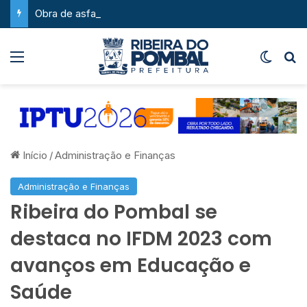
Obra de asfaltamento na Feira da Serra ganha novo impulso com chegada de maquinário pesado
Menu
Switch
P
Início
/
Administração e Finanças
Administração e Finanças
Ribeira do Pombal se
destaca no IFDM 2023 com
avanços em Educação e
Saúde