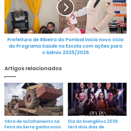
r
f
ç
e
a
i
d
t
a
u
g
Prefeitura de Ribeira do Pombal inicia novo ciclo
r
a
do Programa Saúde na Escola com ações para
a
r
o biênio 2025/2026
d
a
e
n
Artigos relacionados
R
t
i
e
b
t
e
r
i
a
r
n
a
q
d
u
Obra de asfaltamento na
Dia do Evangélico 2026
o
Feira da Serra ganha novo
terá dois dias de
i