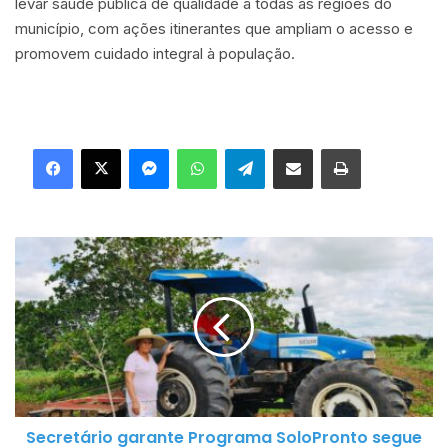
levar saúde pública de qualidade a todas as regiões do
município, com ações itinerantes que ampliam o acesso e
promovem cuidado integral à população.
Facebook
X
Messenger
WhatsApp
Telegram
Compartilhar via e-mail
Imprimir
S
e
c
r
e
t
á
r
Secretário garante Programa SoloPronto segue
i