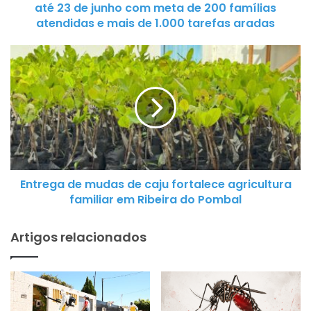
até 23 de junho com meta de 200 famílias
o
atendidas e mais de 1.000 tarefas aradas
g
a
E
r
n
a
t
n
r
t
e
e
g
P
a
r
d
o
Entrega de mudas de caju fortalece agricultura
e
g
familiar em Ribeira do Pombal
m
r
u
a
Artigos relacionados
d
m
a
a
s
S
d
o
e