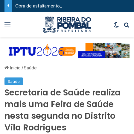
Obra de asfaltamento na Feira da Serra ganha novo impulso com chegada de maquinário pesado
Menu
Switch
P
Início
/
Saúde
Saúde
Secretaria de Saúde realiza
mais uma Feira de Saúde
nesta segunda no Distrito
Vila Rodrigues