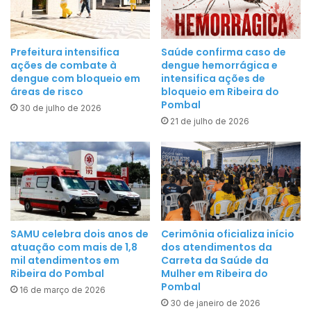
l
c
o
a
P
j
r
Prefeitura intensifica
Saúde confirma caso de
u
ações de combate à
dengue hemorrágica e
o
f
dengue com bloqueio em
intensifica ações de
n
áreas de risco
bloqueio em Ribeira do
o
t
Pombal
r
30 de julho de 2026
o
21 de julho de 2026
t
s
a
e
l
g
e
u
c
e
e
a
a
SAMU celebra dois anos de
Cerimônia oficializa início
t
g
atuação com mais de 1,8
dos atendimentos da
é
r
mil atendimentos em
Carreta da Saúde da
2
Ribeira do Pombal
Mulher em Ribeira do
i
3
Pombal
16 de março de 2026
c
d
30 de janeiro de 2026
u