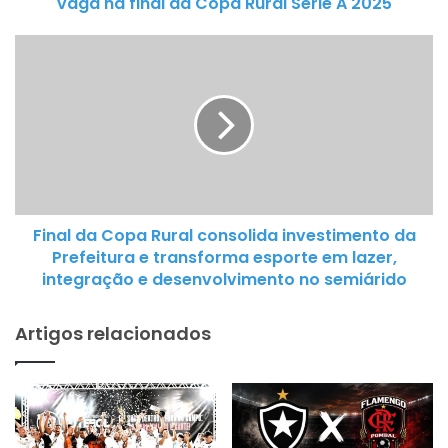
vaga na final da Copa Rural Série A 2025
e
n
F
c
i
e
n
P
a
i
l
q
d
u
a
é
C
s
Final da Copa Rural consolida investimento da
o
p
Prefeitura e transforma esporte em lazer,
p
o
integração e desenvolvimento no semiárido
a
r
R
3
Artigos relacionados
u
a
r
0
a
e
l
g
c
a