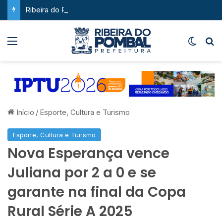
Ribeira do Pombal supera a média nacional e as metas do Plano Nacional de Educação no IDEB
Menu
Switch
P
Início
/
Esporte, Cultura e Turismo
Esporte, Cultura e Turismo
Nova Esperança vence
Juliana por 2 a 0 e se
garante na final da Copa
Rural Série A 2025