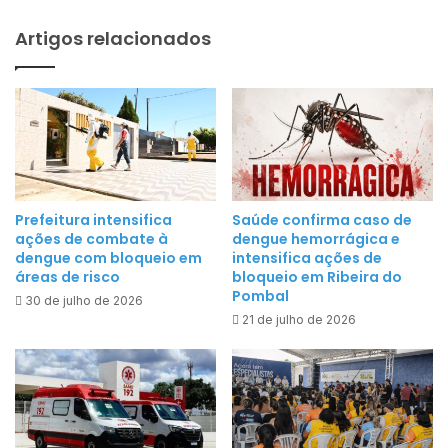
a
d
Artigos relacionados
J
o
o
P
r
o
n
m
a
b
d
a
a
l
P
a
Prefeitura intensifica
Saúde confirma caso de
e
ações de combate à
dengue hemorrágica e
n
d
dengue com bloqueio em
intensifica ações de
u
áreas de risco
bloqueio em Ribeira do
a
n
Pombal
g
30 de julho de 2026
c
21 de julho de 2026
ó
i
g
a
i
o
c
C
a
a
p