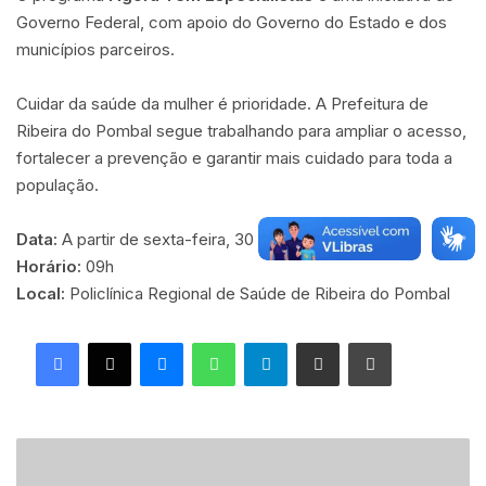
Governo Federal, com apoio do Governo do Estado e dos
municípios parceiros.
Cuidar da saúde da mulher é prioridade. A Prefeitura de
Ribeira do Pombal segue trabalhando para ampliar o acesso,
fortalecer a prevenção e garantir mais cuidado para toda a
população.
Data:
A partir de sexta-feira, 30 de janeiro
Horário:
09h
Local:
Policlínica Regional de Saúde de Ribeira do Pombal
Facebook
X
Messenger
WhatsApp
Telegram
Compartilhar via e-mail
Imprimir
E
s