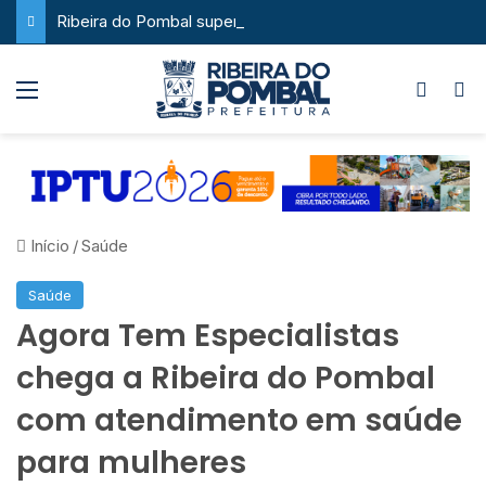
Ribeira do Pombal supera a média nacional e as metas do Plano Nacional de Educação no IDEB
Menu
Switch
P
Início
/
Saúde
Saúde
Agora Tem Especialistas
chega a Ribeira do Pombal
com atendimento em saúde
para mulheres