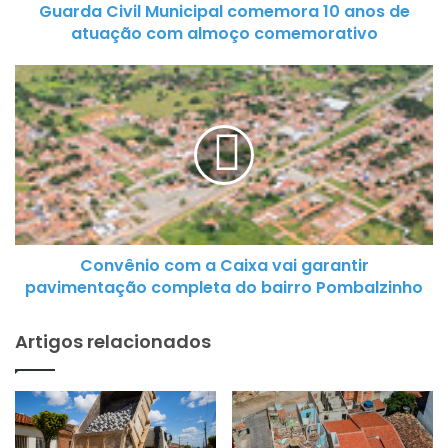
Guarda Civil Municipal comemora 10 anos de
v
atuação com almoço comemorativo
i
l
C
M
o
u
n
n
v
i
ê
c
n
i
i
p
o
a
Convênio com a Caixa vai garantir
c
l
pavimentação completa do bairro Pombalzinho
o
c
m
o
Artigos relacionados
a
m
C
e
a
m
i
o
x
r