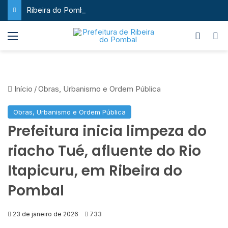
Ribeira do Pombal supera a média nacional e as metas do Plano Nacional de Educação no IDEB
Menu
Switch
P
Início
/
Obras, Urbanismo e Ordem Pública
Obras, Urbanismo e Ordem Pública
Prefeitura inicia limpeza do
riacho Tué, afluente do Rio
Itapicuru, em Ribeira do
Pombal
23 de janeiro de 2026
733