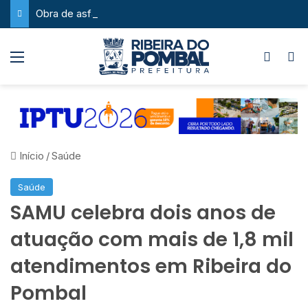
Obra de asfaltamento na Feira da Serra ganha novo impulso com chegada de maquinário pesado
Menu
Switch
P
Início
/
Saúde
Saúde
SAMU celebra dois anos de
atuação com mais de 1,8 mil
atendimentos em Ribeira do
Pombal