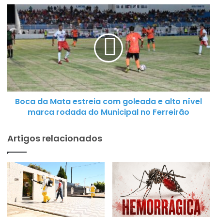
o
B
v
o
a
c
E
a
s
d
p
a
e
M
r
a
a
Boca da Mata estreia com goleada e alto nível
t
n
marca rodada do Municipal no Ferreirão
a
ç
e
a
Artigos relacionados
s
e
t
s
r
t
e
r
i
e
a
i
c
a