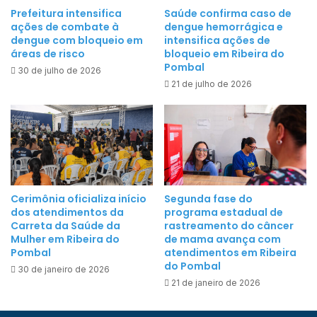
o
c
Prefeitura intensifica
Saúde confirma caso de
m
ações de combate à
dengue hemorrágica e
o
g
dengue com bloqueio em
intensifica ações de
m
áreas de risco
bloqueio em Ribeira do
o
a
Pombal
l
30 de julho de 2026
u
21 de julho de 2026
e
t
a
o
d
r
a
i
e
d
a
a
l
Cerimônia oficializa início
Segunda fase do
d
t
dos atendimentos da
programa estadual de
e
o
Carreta da Saúde da
rastreamento do câncer
e
Mulher em Ribeira do
de mama avança com
n
v
Pombal
atendimentos em Ribeira
í
do Pombal
e
30 de janeiro de 2026
v
n
21 de janeiro de 2026
e
c
l