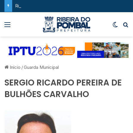
Ribeira do Pombal supera a média nacional e as metas do Plano Nacional de Educação no IDEB
Menu
Switch
P
Início
/
Guarda Municipal
SERGIO RICARDO PEREIRA DE
BULHÕES CARVALHO