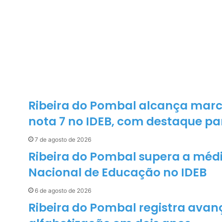
i
i
l
n
h
o
c
o
n
v
i
d
Ribeira do Pombal alcança marca
a
nota 7 no IDEB, com destaque par
p
a
7 de agosto de 2026
r
a
Ribeira do Pombal supera a médi
a
Nacional de Educação no IDEB
1
ª
6 de agosto de 2026
S
e
Ribeira do Pombal registra avan
m