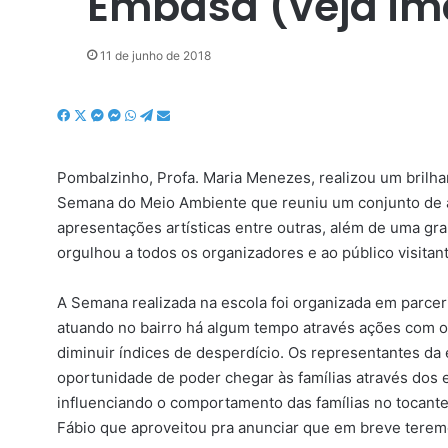
Embasa (veja i
11 de junho de 2018
F
X
M
M
W
T
C
a
e
e
h
e
o
c
s
s
a
l
m
Pombalzinho, Profa. Maria Menezes, realizou um brilha
e
s
s
t
e
p
b
e
e
s
g
a
Semana do Meio Ambiente que reuniu um conjunto de a
o
n
n
A
r
r
apresentações artísticas entre outras, além de uma gr
o
g
g
p
a
t
orgulhou a todos os organizadores e ao público visita
k
e
e
p
m
i
r
r
l
A Semana realizada na escola foi organizada em parceri
h
atuando no bairro há algum tempo através ações com o
a
r
diminuir índices de desperdício. Os representantes da
v
oportunidade de poder chegar às famílias através dos 
i
influenciando o comportamento das famílias no tocante 
a
Fábio que aproveitou pra anunciar que em breve terem
e