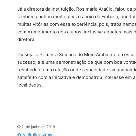
-
m
Já a diretora da instituição, Rosimária Araújo, falou da
a
também ganhou muito, pois o apoio da Embasa, que foi 
i
muitas vitórias com essa experiência, pois, trabalham
l
comprometimento dos alunos, inclusive aqueles mais d
diretora.
Ou seja, a Primeira Semana do Meio Ambiente da escol
sucesso; e é uma demonstração de que com boa vontad
resultado é uma relação onde a sociedade sai ganhando
satisfeito com a iniciativa e demonstrou interesse em
localidades.
11 de junho de 2018
F
X
M
M
W
T
C