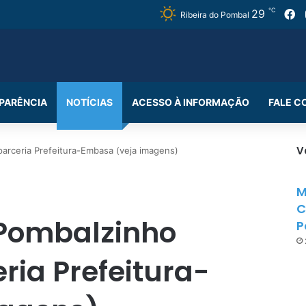
℃
29
F
Ribeira do Pombal
PARÊNCIA
NOTÍCIAS
ACESSO À INFORMAÇÃO
FALE 
V
rceria Prefeitura-Embasa (veja imagens)
M
C
Pombalzinho
P
ia Prefeitura-