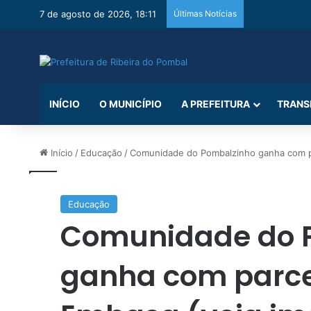
7 de agosto de 2026, 18:11
Últimas Notícias
INÍCIO
O MUNICÍPIO
A PREFEITURA
TRANS
Início
/
Educação
/
Comunidade do Pombalzinho ganha com pa
Educação
Comunidade do 
ganha com parcer