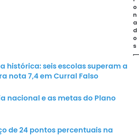
c
o
a
n
n
a
o
d
v
o
o
s
s
m
e
m
 histórica: seis escolas superam a
b
a nota 7,4 em Curral Falso
r
o
s
p
a nacional e as metas do Plano
a
r
a
a
G
ço de 24 pontos percentuais na
u