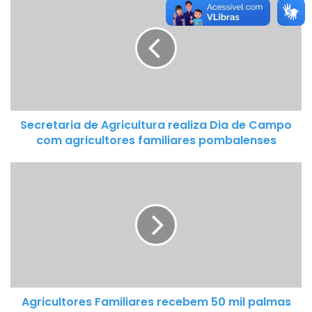
e
c
r
e
t
a
r
Secretaria de Agricultura realiza Dia de Campo
i
com agricultores familiares pombalenses
a
d
A
e
g
A
r
g
i
r
c
i
u
c
l
u
t
l
Agricultores Familiares recebem 50 mil palmas
o
t