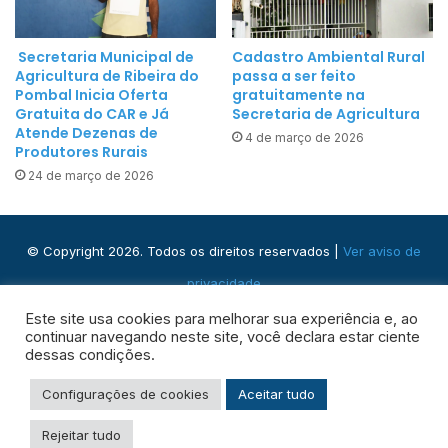
p
m
o
5
c
Secretaria Municipal de
Cadastro Ambiental Rural
0
Agricultura de Ribeira do
passa a ser feito
o
m
Pombal Inicia Oferta
gratuitamente na
m
Gratuita do CAR e Já
Secretaria de Agricultura
i
a
Atende Dezenas de
4 de março de 2026
l
g
Produtores Rurais
p
r
24 de março de 2026
a
i
l
c
m
u
© Copyright 2026. Todos os direitos reservados |
Ver aviso de
a
l
privacidade
s
t
p
Praça José Domingos, s/n - Centro, Ribeira do Pombal - BA,
o
Este site usa cookies para melhorar sua experiência e, ao
a
continuar navegando neste site, você declara estar ciente
r
48400-000
dessas condições.
r
e
a
s
Configurações de cookies
Aceitar tudo
Facebook
Instagram
WhatsApp
RSS
a
f
l
Rejeitar tudo
a