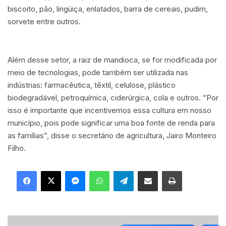
biscoito, pão, lingüiça, enlatados, barra de cereais, pudim,
sorvete entre outros.
Além desse setor, a raiz de mandioca, se for modificada por
meio de tecnologias, pode também ser utilizada nas
indústrias: farmacêutica, têxtil, celulose, plástico
biodegradável, petroquímica, ciderúrgica, cola e outros. “Por
isso é importante que incentivemos essa cultura em nosso
município, pois pode significar uma boa fonte de renda para
as famílias”, disse o secretário de agricultura, Jairo Monteiro
Filho.
Facebook
X
Messenger
WhatsApp
Telegram
Compartilhar via e-mail
Imprimir
S