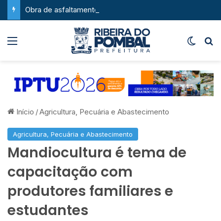
Obra de asfaltamento na Feira da Serra ganha novo impulso com chegada de maquinário pesado
Menu
Switch
P
Início
/
Agricultura, Pecuária e Abastecimento
Agricultura, Pecuária e Abastecimento
Mandiocultura é tema de
capacitação com
produtores familiares e
estudantes