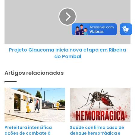
r
m
o
e
j
i
e
r
t
a
o
r
G
e
Projeto Glaucoma inicia nova etapa em Ribeira
l
f
do Pombal
a
o
u
r
Artigos relacionados
c
m
o
a
m
d
a
o
i
P
n
r
i
o
c
g
Prefeitura intensifica
Saúde confirma caso de
i
ações de combate à
dengue hemorrágica e
r