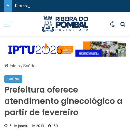
Ribeira do Pombal supera a média nacional e as metas do Plano Nacional de Educação no IDEB
Menu
Switch
P
Início
/
Saúde
Saúde
Prefeitura oferece
atendimento ginecológico a
partir de fevereiro
15 de janeiro de 2019
169