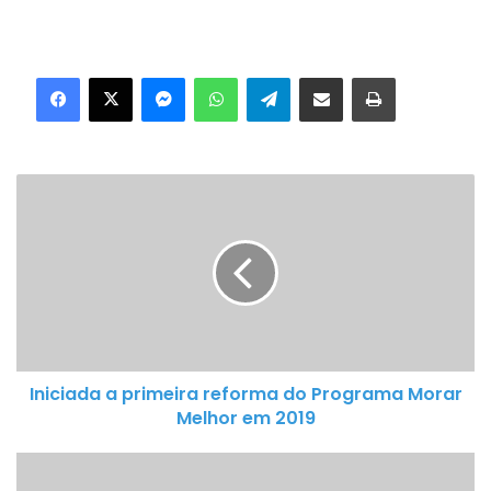
Facebook
X
Messenger
WhatsApp
Telegram
Compartilhar via e-mail
Imprimir
I
n
i
c
i
a
d
a
Iniciada a primeira reforma do Programa Morar
a
Melhor em 2019
p
r
P
i