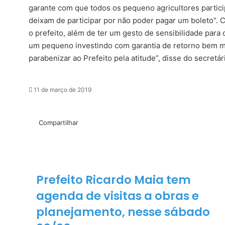
garante com que todos os pequeno agricultores partic
deixam de participar por não poder pagar um boleto”. 
o prefeito, além de ter um gesto de sensibilidade para
um pequeno investindo com garantia de retorno bem ma
parabenizar ao Prefeito pela atitude”, disse do secretár
11 de março de 2019
Facebook
X
Messenger
Messenger
WhatsApp
Telegram
Compartilhar
via
Compartilhar
e-
Facebook
X
Messenger
Messenger
WhatsApp
Telegram
Compartilhar
Imprimir
mail
via
e-
mail
Prefeito Ricardo Maia tem
Prefeito
Ricardo
agenda de visitas a obras e
Maia
tem
planejamento, nesse sábado
agenda