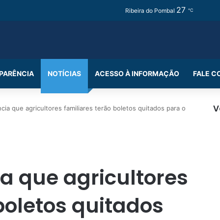
27
Fa
Ribeira do Pombal
℃
PARÊNCIA
NOTÍCIAS
ACESSO À INFORMAÇÃO
FALE 
V
cia que agricultores familiares terão boletos quitados para o
F
ia que agricultores
boletos quitados