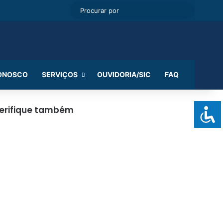
cebook
Instagram
WhatsApp
RSS
Entrar
Switch skin
Procurar
por
CONOSCO
SERVIÇOS
OUVIDORIA/SIC
FAQ
erifique também
echar