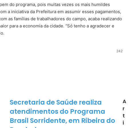
ipem do programa, pois muitas vezes os mais humildes
Com a iniciativa da Prefeitura em assumir esses pagamentos,
 com as famílias de trabalhadores do campo, acaba realizando
ior para a economia da cidade. “Só tenho a agradecer e
io.
242
Secretaria de Saúde realiza
A
Secretaria
de
r
atendimentos do Programa
Saúde
t
realiza
Brasil Sorridente, em Ribeira do
i
atendimentos