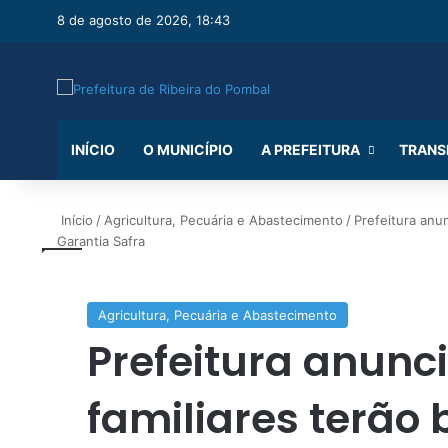
8 de agosto de 2026, 18:43
INÍCIO
O MUNICÍPIO
A PREFEITURA
TRANS
Início
/
Agricultura, Pecuária e Abastecimento
/
Prefeitura anun
Garantia Safra
Agricultura, Pecuária e Abastecimento
Prefeitura anunc
familiares terão 