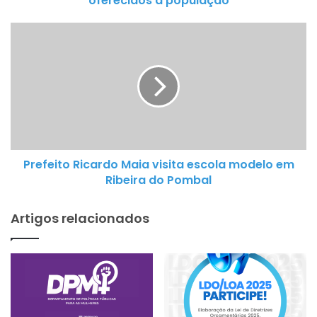
oferecidos à população
população
Prefeito
Ricardo
Maia
visita
escola
modelo
em
Ribeira
Prefeito Ricardo Maia visita escola modelo em
do
Ribeira do Pombal
Pombal
Artigos relacionados