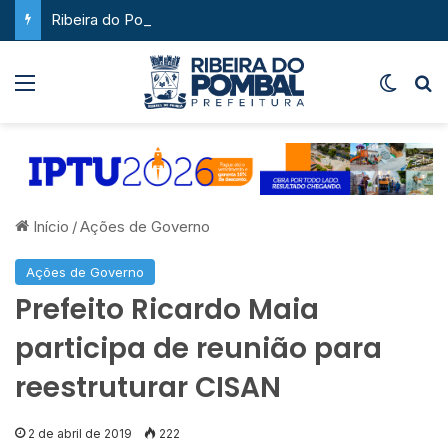
Ribeira do Pombal supera a média nacional e as metas do Plano Nacional de Educação no IDEB
Menu
Switch
P
Início
/
Ações de Governo
Ações de Governo
Prefeito Ricardo Maia
participa de reunião para
reestruturar CISAN
2 de abril de 2019
222