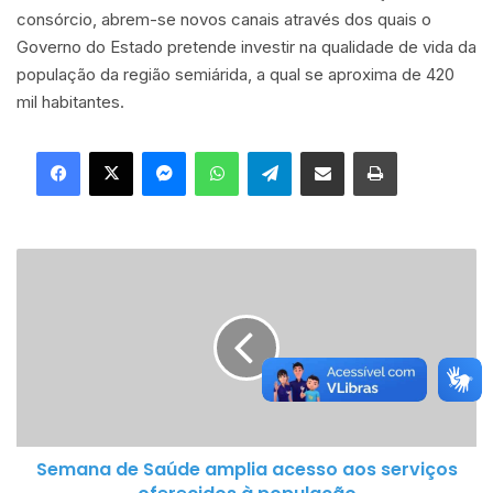
consórcio, abrem-se novos canais através dos quais o
Governo do Estado pretende investir na qualidade de vida da
população da região semiárida, a qual se aproxima de 420
mil habitantes.
Facebook
X
Messenger
WhatsApp
Telegram
Compartilhar via e-mail
Imprimir
Semana
de
Saúde
amplia
acesso
aos
serviços
oferecidos
Semana de Saúde amplia acesso aos serviços
à