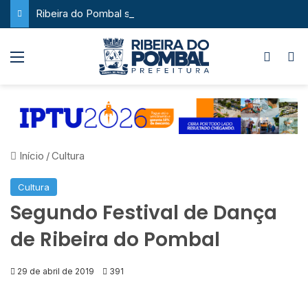
Ribeira do Pombal supera a média nacional e as metas do Plano Nacional de Educação no IDEB
Menu
Switch
P
Início
/
Cultura
Cultura
Segundo Festival de Dança
de Ribeira do Pombal
29 de abril de 2019
391