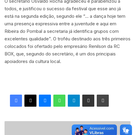
O secretário Osvaldo Rocha agradeceu e parabenizou a
todos, e justificou o sucesso da festival que esse ano já
está na segunda edição, segundo ele “… a dança hoje tem
uma presença expressiva entre a juventude e aqui em
Ribeira do Pombal a secretaria já identifica grupos com
excelentes qualidade”. O troféu destinado aos três primeiros
colocados foi ofertado pelo empresário Renilson da RC
BOX, que, segundo do secretário, é um dos principais
apoiadores da cultura local.
Facebook
X
Messenger
WhatsApp
Telegram
Compartilhar via e-mail
Imprimir
Programa
Morar