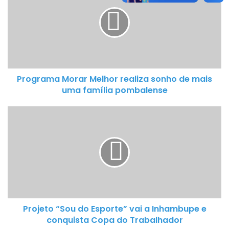
Melhor
realiza
sonho
de
mais
uma
Programa Morar Melhor realiza sonho de mais
família
uma família pombalense
pombalense
Projeto
“Sou
do
Esporte”
vai
a
Inhambupe
e
Projeto “Sou do Esporte” vai a Inhambupe e
conquista
conquista Copa do Trabalhador
Copa