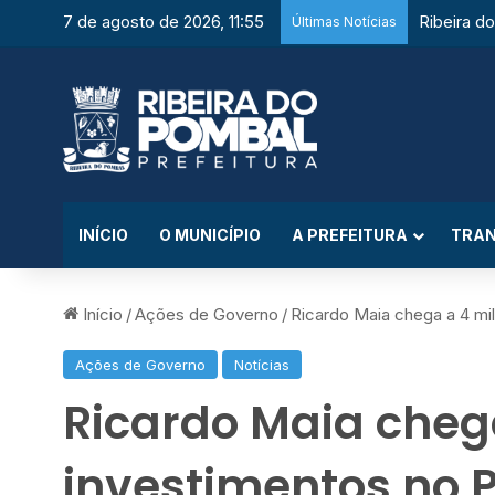
7 de agosto de 2026, 11:55
Últimas Notícias
INÍCIO
O MUNICÍPIO
A PREFEITURA
TRAN
Início
/
Ações de Governo
/
Ricardo Maia chega a 4 m
Ações de Governo
Notícias
Ricardo Maia cheg
investimentos no 