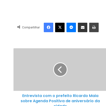
Facebook
X
Messenger
Compartilhar via e-mail
Imprimir
Compartilhar
E
n
t
r
e
v
i
s
Entrevista com o prefeito Ricardo Maia
t
sobre Agenda Positiva de aniversário da
a