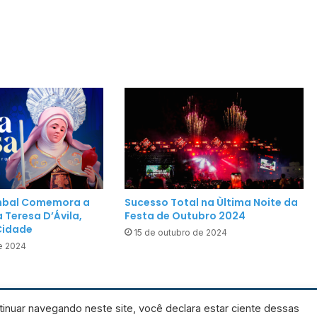
o
l
a
s
c
o
n
q
u
i
s
t
ombal Comemora a
Sucesso Total na Ùltima Noite da
a
 Teresa D’Ávila,
Festa de Outubro 2024
p
Cidade
15 de outubro de 2024
r
e 2024
i
m
e
tinuar navegando neste site, você declara estar ciente dessas
i
Facebook
Instagram
WhatsApp
RSS
e privacidade
Praça Jos