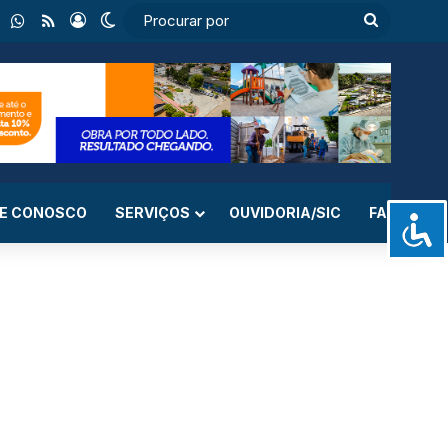
ebook
Instagram
WhatsApp
RSS
Entrar
Switch skin
Procurar
por
LE CONOSCO
SERVIÇOS
OUVIDORIA/SIC
FAQ