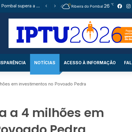
℃
Ribeira do Pombal supera a média nacional e as metas do Plano Nacional de Educação no IDEB
26
Fac
Ribeira do Pombal
SPARÊNCIA
NOTÍCIAS
ACESSO À INFORMAÇÃO
FA
ilhões em investimentos no Povoado Pedra
a a 4 milhões em
Povoado Pedra