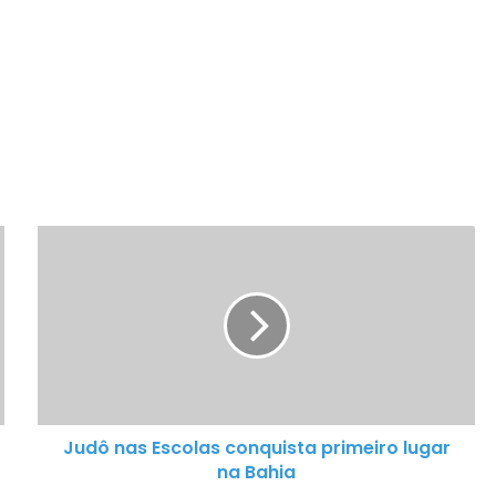
J
u
d
ô
n
a
s
E
Judô nas Escolas conquista primeiro lugar
s
na Bahia
c