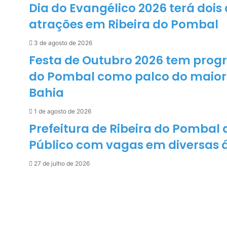
o
Dia do Evangélico 2026 terá doi
m
atrações em Ribeira do Pombal
b
a
3 de agosto de 2026
l
p
Festa de Outubro 2026 tem prog
o
do Pombal como palco do maior f
r
a
Bahia
p
o
1 de agosto de 2026
i
Prefeitura de Ribeira do Pombal 
o
a
Público com vagas em diversas 
o
J
27 de julho de 2026
u
d
ô
b
a
i