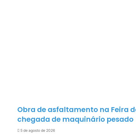
v
o
e
i
h
-
a
o
m
e
m
a
-
e
i
m
n
l
a
a
i
g
l
e
i
a
R
i
b
e
i
r
Obra de asfaltamento na Feira 
a
chegada de maquinário pesado
d
o
5 de agosto de 2026
P