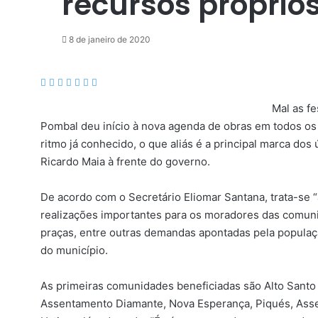
recursos próprio
8 de janeiro de 2020
F
X
M
M
W
T
C
a
e
e
h
e
o
Mal as fe
c
s
s
a
l
m
Pombal deu início à nova agenda de obras em todos os 
e
s
s
t
e
p
b
e
e
s
g
a
ritmo já conhecido, o que aliás é a principal marca dos
o
n
n
A
r
r
Ricardo Maia à frente do governo.
o
g
g
p
a
t
k
e
e
p
m
i
De acordo com o Secretário Eliomar Santana, trata-se “
r
r
l
realizações importantes para os moradores das comun
h
praças, entre outras demandas apontadas pela popula
a
r
do município.
v
i
As primeiras comunidades beneficiadas são Alto Santo A
a
Assentamento Diamante, Nova Esperança, Piqués, Assen
e