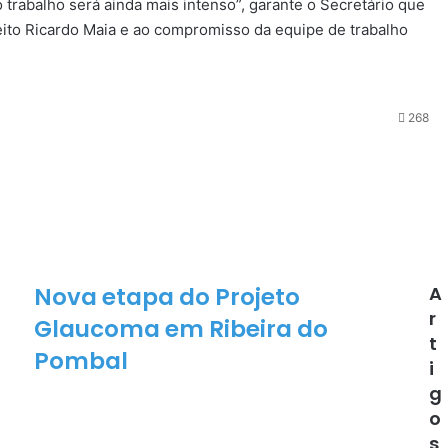
trabalho será ainda mais intenso”, garante o Secretário que
feito Ricardo Maia e ao compromisso da equipe de trabalho
268
Nova etapa do Projeto
A
N
o
r
Glaucoma em Ribeira do
v
t
Pombal
a
i
e
g
t
o
a
p
s