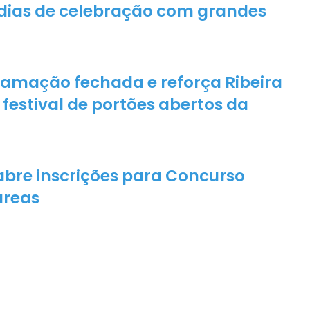
i
s dias de celebração com grandes
b
e
i
r
a
ramação fechada e reforça Ribeira
d
estival de portões abertos da
o
P
o
m
b
abre inscrições para Concurso
a
l
áreas