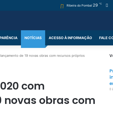
℃
29
Fa
Ribeira do Pombal
PARÊNCIA
NOTÍCIAS
ACESSO À INFORMAÇÃO
FALE 
V
m lançamento de 19 novas obras com recursos próprios
P
i
 2020 com
e
9 novas obras com