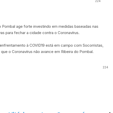
224
do Pombal age forte investindo em medidas baseadas nas
as para fechar a cidade contra o Coronavírus.
do enfrentamento à COVID19 está em campo com Socorristas,
tir que o Coronavírus não avance em Ribeira do Pombal.
224