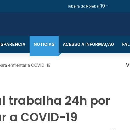
19
Face
I
Ribeira do Pombal
℃
SPARÊNCIA
NOTÍCIAS
ACESSO À INFORMAÇÃO
FA
V
para enfrentar a COVID-19
F
e
c
l trabalha 24h por
h
a
r
ar a COVID-19