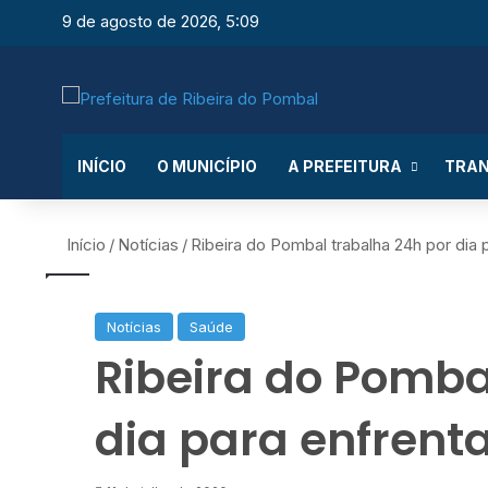
9 de agosto de 2026, 5:09
INÍCIO
O MUNICÍPIO
A PREFEITURA
TRAN
Início
/
Notícias
/
Ribeira do Pombal trabalha 24h por dia 
Notícias
Saúde
Ribeira do Pomba
dia para enfrent