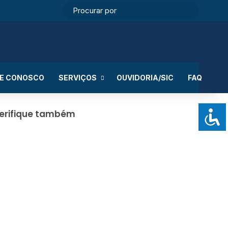
book
nstagram
WhatsApp
RSS
Entrar
Switch skin
Procurar
por
LE CONOSCO
SERVIÇOS
OUVIDORIA/SIC
FAQ
erifique também