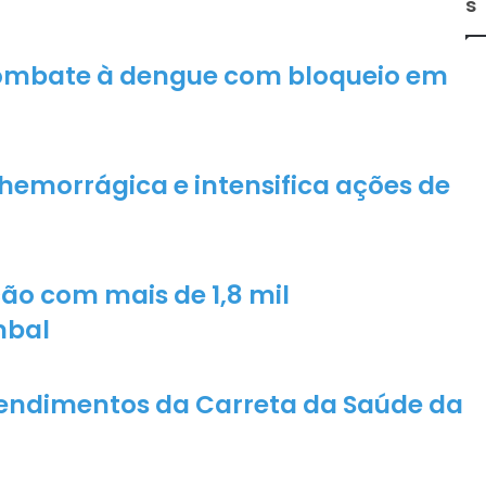
s
a
v
í
 combate à dengue com bloqueio em
r
u
s
:
emorrágica e intensifica ações de
R
i
b
e
ão com mais de 1,8 mil
i
mbal
r
a
d
atendimentos da Carreta da Saúde da
o
P
o
m