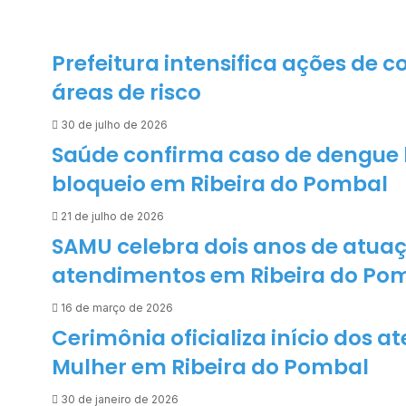
a
S
e
Prefeitura intensifica ações de
c
áreas de risco
r
e
30 de julho de 2026
t
Saúde confirma caso de dengue h
a
bloqueio em Ribeira do Pombal
r
i
21 de julho de 2026
a
SAMU celebra dois anos de atuaç
d
atendimentos em Ribeira do Po
e
A
16 de março de 2026
g
Cerimônia oficializa início dos 
r
i
Mulher em Ribeira do Pombal
c
u
30 de janeiro de 2026