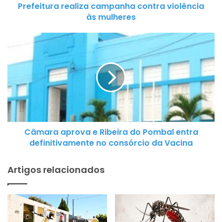
Prefeitura realiza campanha contra violência
r
às mulheres
a
r
C
e
â
a
m
l
a
i
r
z
a
a
a
c
p
a
Câmara aprova e Ribeira do Pombal entra
r
m
definitivamente no consórcio da Vacina
o
p
v
a
Artigos relacionados
a
n
e
h
R
a
i
c
b
o