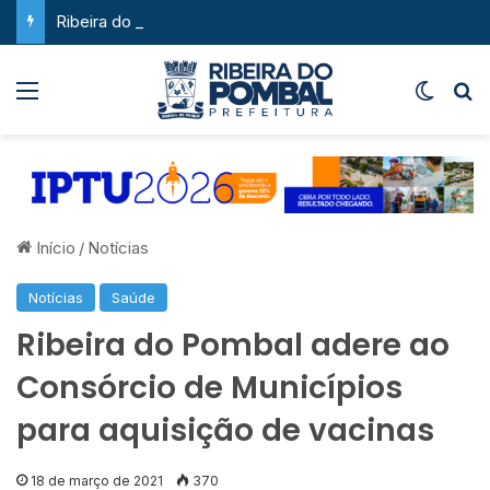
Ribeira do Pombal supera a média nacional e as metas do Plano Nacional de Educação no IDEB
Menu
Switch
P
Início
/
Notícias
Notícias
Saúde
Ribeira do Pombal adere ao
Consórcio de Municípios
para aquisição de vacinas
18 de março de 2021
370