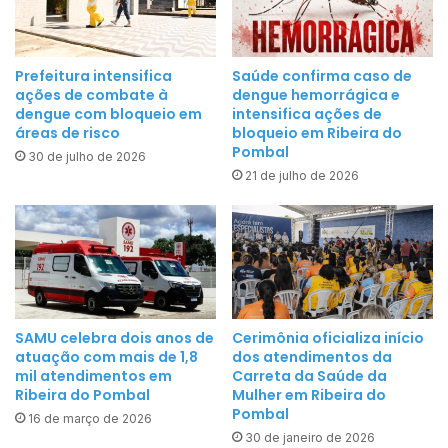
e
n
i
t
r
r
Prefeitura intensifica
Saúde confirma caso de
a
ações de combate à
dengue hemorrágica e
a
d
dengue com bloqueio em
intensifica ações de
v
áreas de risco
bloqueio em Ribeira do
o
i
Pombal
P
30 de julho de 2026
o
21 de julho de 2026
o
l
m
ê
b
n
a
c
l
i
e
a
n
à
SAMU celebra dois anos de
Cerimônia oficializa início
t
atuação com mais de 1,8
dos atendimentos da
s
r
mil atendimentos em
Carreta da Saúde da
m
Ribeira do Pombal
Mulher em Ribeira do
a
u
Pombal
16 de março de 2026
d
l
30 de janeiro de 2026
e