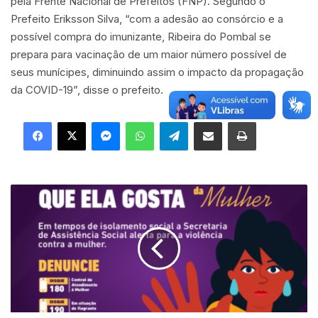
pela Frente Nacional de Prefeitos (FNP). Segundo o
Prefeito Eriksson Silva, “com a adesão ao consórcio e a
possível compra do imunizante, Ribeira do Pombal se
prepara para vacinação de um maior número possível de
seus munícipes, diminuindo assim o impacto da propagação
da COVID-19”, disse o prefeito.
Facebook
X
Messenger
WhatsApp
Telegram
Compartilhar via e-mail
Imprimir
P
r
e
f
e
i
t
u