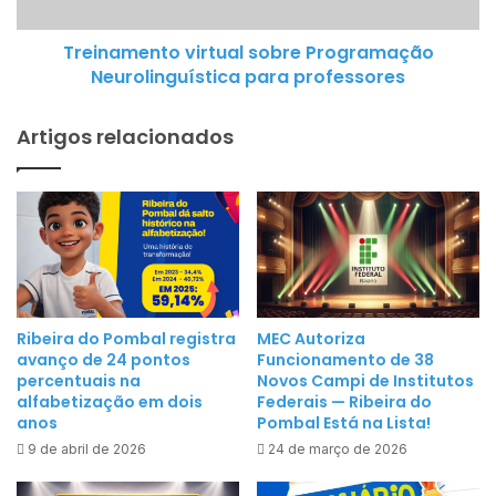
m
n
e
g
Treinamento virtual sobre Programação
n
e
Neurolinguística para professores
t
1
o
0
Artigos relacionados
v
0
i
%
r
d
t
e
u
e
a
f
l
i
s
c
Ribeira do Pombal registra
MEC Autoriza
o
avanço de 24 pontos
Funcionamento de 38
i
b
percentuais na
Novos Campi de Institutos
ê
alfabetização em dois
Federais — Ribeira do
r
n
anos
Pombal Está na Lista!
e
c
9 de abril de 2026
24 de março de 2026
P
i
r
a