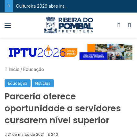
Cultureira 2026 abre inscrições e reforça sucesso como um dos maiores eventos culturais de Ribeira do Pombal
Menu
Switch
P
Início
/
Educação
Educação
Notícias
Parceria oferece
oportunidade a servidores
cursarem nível superior
21 de março de 2021
240