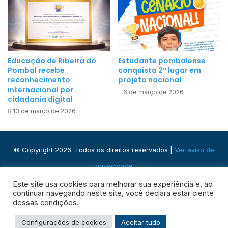
o
v
g
a
r
c
a
i
m
Educação de Ribeira do
Estudante pombalense
n
a
Pombal recebe
conquista 2º lugar em
a
ç
reconhecimento
projeto nacional
ç
internacional por
ã
6 de março de 2026
ã
cidadania digital
o
o
13 de março de 2026
N
e
e
r
u
e
© Copyright 2026. Todos os direitos reservados |
Ver aviso de
r
c
o
privacidade
e
l
b
Praça José Domingos, s/n - Centro, Ribeira do Pombal - BA,
Este site usa cookies para melhorar sua experiência e, ao
i
continuar navegando neste site, você declara estar ciente
e
48400-000
n
dessas condições.
r
g
e
Facebook
Instagram
WhatsApp
RSS
Configurações de cookies
Aceitar tudo
u