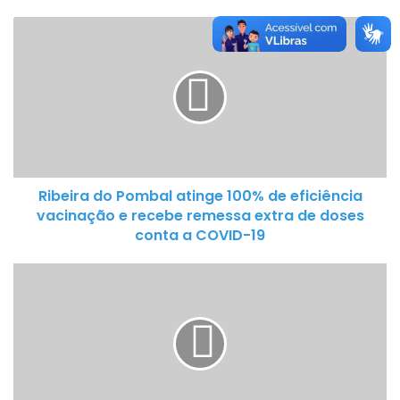
R
i
b
e
i
r
a
d
Ribeira do Pombal atinge 100% de eficiência
o
vacinação e recebe remessa extra de doses
P
conta a COVID-19
o
m
T
b
r
a
e
l
i
a
n
t
a
i