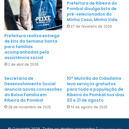
Prefeitura de Ribeira do
M
a
Pombal divulga lista de
a
ç
pré-selecionados do
i
Minha Casa, Minha Vida
ã
s
o
27 de fevereiro de 2026
-
a
Prefeitura realiza entrega
N
v
de kits da Semana Santa
o
para famílias
a
acompanhadas pela
v
n
assistência social
a
ç
2 de abril de 2026
a
a
g
Secretaria de
10° Mutirão da Cidadania
e
Desenvolvimento Social
leva serviços gratuitos
n
anuncia novas concessões
para toda a população de
d
do Bolsa Família em
Ribeira do Pombal nos dias
Ribeira do Pombal
20 e 21 de agosto
a
d
28 de novembro de 2025
14 de agosto de 2025
e
i
n
© Copyright 2026. Todos os direitos reservados |
Ver aviso de