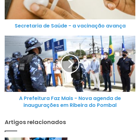
t
a
r
Secretaria de Saúde - a vacinação avança
i
a
A
d
P
e
r
S
e
a
f
ú
e
d
i
e
t
-
A Prefeitura Faz Mais - Nova agenda de
u
a
inaugurações em Ribeira do Pombal
r
v
a
a
Artigos relacionados
F
c
a
i
z
n