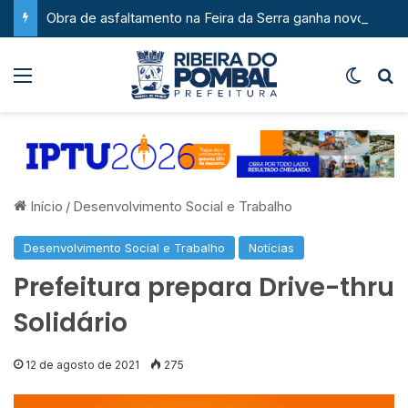
Obra de asfaltamento na Feira da Serra ganha novo impulso com chegada de maquinário pesado
Menu
Switch
P
Início
/
Desenvolvimento Social e Trabalho
Desenvolvimento Social e Trabalho
Notícias
Prefeitura prepara Drive-thru
Solidário
12 de agosto de 2021
275