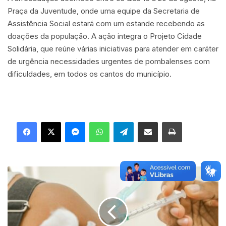
Praça da Juventude, onde uma equipe da Secretaria de
Assistência Social estará com um estande recebendo as
doações da população. A ação integra o Projeto Cidade
Solidária, que reúne várias iniciativas para atender em caráter
de urgência necessidades urgentes de pombalenses com
dificuldades, em todos os cantos do município.
Facebook
X
Messenger
WhatsApp
Telegram
Compartilhar via e-mail
Imprimir
S
e
c
r
e