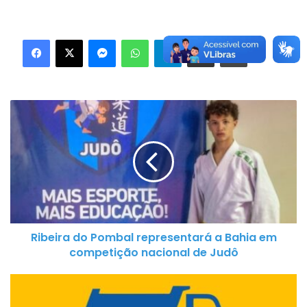
Facebook
X
Messenger
WhatsApp
Telegram
Compartilhar via e-mail
Imprimir
R
i
b
e
i
r
a
d
Ribeira do Pombal representará a Bahia em
o
competição nacional de Judô
P
o
R
m
e
b