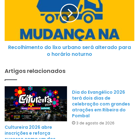
c
a
o
l
l
r
h
e
i
p
m
r
Recolhimento do lixo urbano será alterado para
e
e
o horário noturno
n
s
t
e
Artigos relacionados
o
n
d
t
o
a
Dia do Evangélico 2026
l
r
terá dois dias de
i
á
celebração com grandes
x
atrações em Ribeira do
a
o
Pombal
B
u
3 de agosto de 2026
a
Cultureira 2026 abre
r
inscrições e reforça
h
b