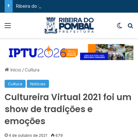
Ribeira do Pombal supera a média nacional e as metas do Plano Nacional de Educação no IDEB
Menu
Switch
P
Início
/
Cultura
Cultura
Notícias
Cultureira Virtual 2021 foi um
show de tradições e
emoções
4 de outubro de 2021
679