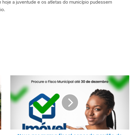
 hoje a juventude e os atletas do município pudessem
io.
N
o
v
o
p
r
o
g