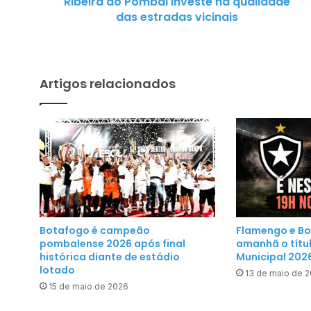
Ribeira do Pombal investe na qualidade
o
das estradas vicinais
P
o
m
b
Artigos relacionados
a
l
i
n
v
e
s
t
e
Botafogo é campeão
Flamengo e B
n
pombalense 2026 após final
amanhã o tít
a
histórica diante de estádio
Municipal 202
lotado
q
13 de maio de 
u
15 de maio de 2026
a