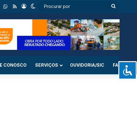
ebook
Instagram
WhatsApp
RSS
Entrar
Switch skin
Procurar
por
LE CONOSCO
SERVIÇOS
OUVIDORIA/SIC
FAQ