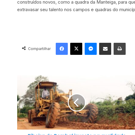
construídos novos, como a quadra da Manteiga, para que
extravasar seu talento nos campos e quadras do municíp
Facebook
X
Messenger
Compartilhar via e-mail
Imprimir
Compartilhar
R
i
b
e
i
r
a
d