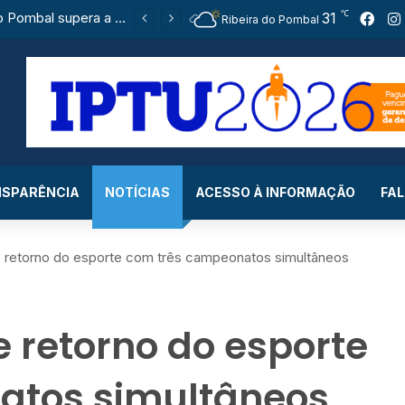
℃
Ribeira do Pombal supera a média nacional e as metas do Plano Nacional de Educação no IDEB
31
Fac
Ribeira do Pombal
SPARÊNCIA
NOTÍCIAS
ACESSO À INFORMAÇÃO
FA
e retorno do esporte com três campeonatos simultâneos
 retorno do esporte
atos simultâneos