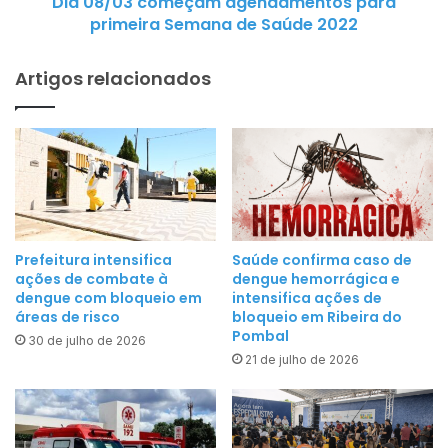
Dia 08/03 começam agendamentos para
c
e
primeira Semana de Saúde 2022
o
s
m
d
Artigos relacionados
e
e
ç
c
a
o
m
m
a
b
g
a
e
t
n
e
Prefeitura intensifica
Saúde confirma caso de
d
ações de combate à
dengue hemorrágica e
a
a
dengue com bloqueio em
intensifica ações de
o
áreas de risco
bloqueio em Ribeira do
m
m
Pombal
e
30 de julho de 2026
o
21 de julho de 2026
n
s
t
q
o
u
s
i