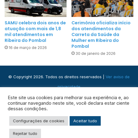
p
t
a
o
r
d
SAMU celebra dois anos de
Cerimônia oficializa início
a
atuação com mais de 1,8
dos atendimentos da
a
p
mil atendimentos em
Carreta da Saúde da
D
Ribeira do Pombal
Mulher em Ribeira do
r
e
Pombal
16 de março de 2026
i
n
30 de janeiro de 2026
m
g
e
u
i
e
© Copyright 2026. Todos os direitos reservados |
Ver aviso de
r
a
privacidade
S
Praça José Domingos, s/n - Centro, Ribeira do Pombal - BA,
Este site usa cookies para melhorar sua experiência e, ao
e
continuar navegando neste site, você declara estar ciente
48400-000
m
dessas condições.
a
Facebook
Instagram
WhatsApp
RSS
Configurações de cookies
Aceitar tudo
n
a
Rejeitar tudo
d