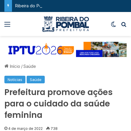
Ribeira do Pombal supera a média nacional e as metas do Plano Nacional de Educação no IDEB
Menu
Switch
P
Início
/
Saúde
Notícias
Saúde
Prefeitura promove ações
para o cuidado da saúde
feminina
4 de março de 2022
738