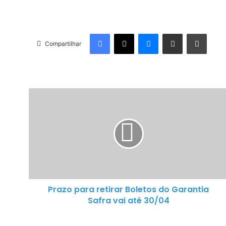
Facebook
X
Messenger
Compartilhar via e-mail
Imprimir
Compartilhar
P
r
a
z
o
p
a
r
a
Prazo para retirar Boletos do Garantia
r
Safra vai até 30/04
e
t
i