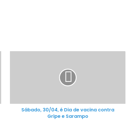
S
á
b
a
d
o
,
3
0
Sábado, 30/04, é Dia de vacina contra
/
Gripe e Sarampo
0
4
,