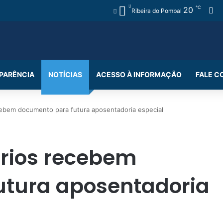
℃
20
Fa
Ribeira do Pombal
PARÊNCIA
NOTÍCIAS
ACESSO À INFORMAÇÃO
FALE 
ebem documento para futura aposentadoria especial
rios recebem
utura aposentadoria