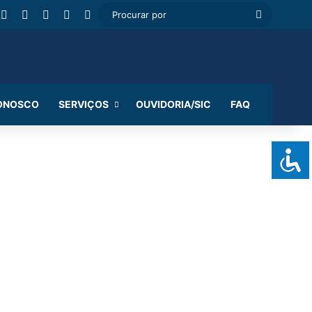
cebook
Instagram
WhatsApp
RSS
Entrar
Switch skin
Procurar
por
CONOSCO
SERVIÇOS
OUVIDORIA/SIC
FAQ