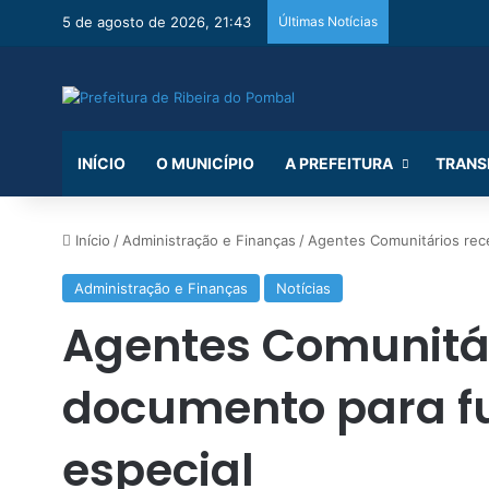
5 de agosto de 2026, 21:43
Últimas Notícias
INÍCIO
O MUNICÍPIO
A PREFEITURA
TRANS
Início
/
Administração e Finanças
/
Agentes Comunitários rec
Administração e Finanças
Notícias
Agentes Comunitá
documento para f
especial