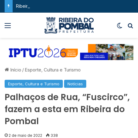
Ribeira do Pombal supera a média nacional e as metas do Plano Nacional de Educação no IDEB
Menu
Switch
P
Início
/
Esporte, Cultura e Turismo
Esporte, Cultura e Turismo
Notícias
Palhaços de Rua, “Fuscirco”,
fazem a esta em Ribeira do
Pombal
2 de maio de 2022
338