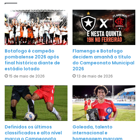
i
a
o
F
A
e
m
i
a
r
r
a
e
d
Botafogo é campeão
Flamengo e Botafogo
l
e
pombalense 2026 após
decidem amanhã o título
o
final histórica diante de
do Campeonato Municipal
S
e
estádio lotado
2026
a
m
15 de maio de 2026
13 de maio de 2026
ú
R
d
i
e
b
d
e
a
i
P
r
e
Definidos os últimos
Goleada, talento
a
d
classificados e alto nível
internacional e
d
marca o Campeonato
homenagem marcam
r