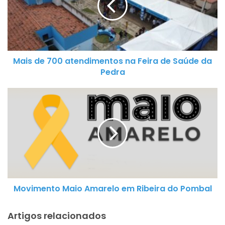
s
d
e
7
0
Mais de 700 atendimentos na Feira de Saúde da
0
Pedra
a
t
M
e
o
n
v
d
i
i
m
m
e
e
n
n
t
t
Movimento Maio Amarelo em Ribeira do Pombal
o
o
M
s
a
Artigos relacionados
n