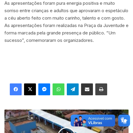
As apresentações foram pura energia positiva e muito
sorriso entre crianças e adultos que aprovaram o espetáculo
a céu aberto feito com muito carinho, talento e com gosto.
As apresentações foram realizadas na Praça da Juventude e
forma marcada pela grande presença de público. “Um
sucesso”, comemoraram os organizadores.
Facebook
X
Messenger
WhatsApp
Telegram
Compartilhar via e-mail
Imprimir
M
a
i