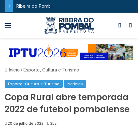
Ribeira do Pombal supera a média nacional e as metas do Plano Nacional de Educação no IDEB
Menu
Switch
P
Início
/
Esporte, Cultura e Turismo
Esporte, Cultura e Turismo
Notícias
Copa Rural abre temporada
2022 de futebol pombalense
20 de julho de 2022
252