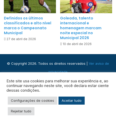
i
e
a
n
Definidos os últimos
Goleada, talento
o
classificados e alto nível
internacional e
v
marca o Campeonato
homenagem marcam
o
Municipal
noite especial no
Municipal 2026
c
27 de abril de 2026
10 de abril de 2026
o
n
j
u
© Copyright 2026. Todos os direitos reservados |
Ver aviso de
n
privacidade
t
Praça José Domingos, s/n - Centro, Ribeira do Pombal - BA,
Este site usa cookies para melhorar sua experiência e, ao
o
continuar navegando neste site, você declara estar ciente
o
48400-000
dessas condições.
b
r
Facebook
Instagram
WhatsApp
RSS
Configurações de cookies
Aceitar tudo
a
Rejeitar tudo
s