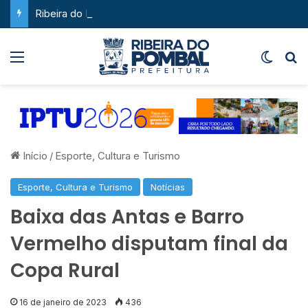
Ribeira do Pombal supera a média nacional e as metas do Plano Nacional de Educação no IDEB
Menu
Switch
P
Início
/
Esporte, Cultura e Turismo
Esporte, Cultura e Turismo
Notícias
Baixa das Antas e Barro
Vermelho disputam final da
Copa Rural
16 de janeiro de 2023
436