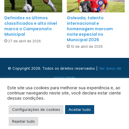
r
i
Definidos os últimos
Goleada, talento
c
classificados e alto nível
internacional e
u
marca o Campeonato
homenagem marcam
l
Municipal
noite especial no
Municipal 2026
t
27 de abril de 2026
10 de abril de 2026
u
r
a
F
© Copyright 2026. Todos os direitos reservados |
Ver aviso de
a
privacidade
m
Praça José Domingos, s/n - Centro, Ribeira do Pombal - BA,
Este site usa cookies para melhorar sua experiência e, ao
i
continuar navegando neste site, você declara estar ciente
l
48400-000
dessas condições.
i
a
Facebook
Instagram
WhatsApp
RSS
Configurações de cookies
Aceitar tudo
r
Rejeitar tudo