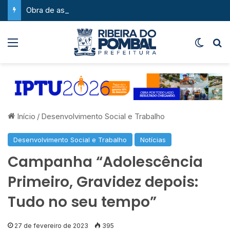
Obra de asfaltamento na Feira da Serra ganha novo impulso com chegada de maquinário pesado
Menu
Switch
P
Início
/
Desenvolvimento Social e Trabalho
Desenvolvimento Social e Trabalho
Notícias
Campanha “Adolescência
Primeiro, Gravidez depois:
Tudo no seu tempo”
27 de fevereiro de 2023
395