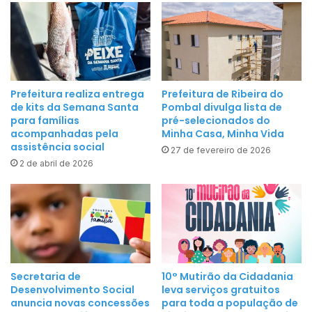
v
a
a
6
l
ª
e
C
n
o
t
n
Prefeitura realiza entrega
Prefeitura de Ribeira do
e
de kits da Semana Santa
Pombal divulga lista de
f
,
para famílias
pré-selecionados do
e
acompanhadas pela
Minha Casa, Minha Vida
j
r
assistência social
á
27 de fevereiro de 2026
ê
2 de abril de 2026
c
n
h
c
e
i
g
a
o
M
u
u
a
n
Secretaria de
10° Mutirão da Cidadania
R
Desenvolvimento Social
leva serviços gratuitos
i
i
anuncia novas concessões
para toda a população de
c