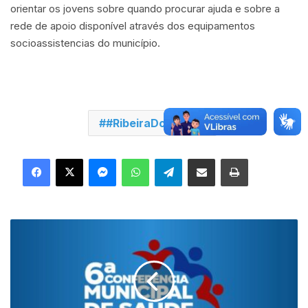
orientar os jovens sobre quando procurar ajuda e sobre a
rede de apoio disponível através dos equipamentos
socioassistencias do município.
#RibeiraDoPombal
Facebook
X
Messenger
WhatsApp
Telegram
Compartilhar via e-mail
Imprimir
S
a
ú
d
e