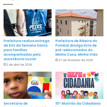
s
d
t
a
r
p
i
a
b
r
u
a
i
e
Prefeitura realiza entrega
Prefeitura de Ribeira do
1
de kits da Semana Santa
Pombal divulga lista de
v
5
para famílias
pré-selecionados do
i
acompanhadas pela
Minha Casa, Minha Vida
0
t
assistência social
m
27 de fevereiro de 2026
a
2 de abril de 2026
i
r
l
a
i
c
t
i
e
d
n
e
s
n
Secretaria de
10° Mutirão da Cidadania
p