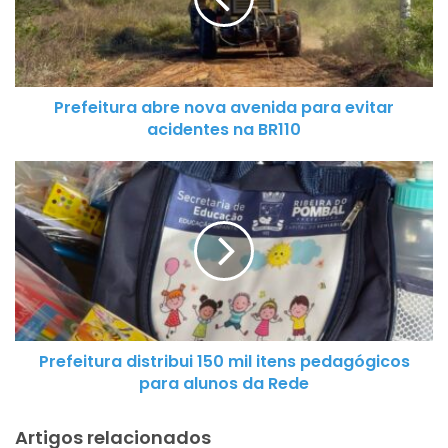
e
i
t
u
Prefeitura abre nova avenida para evitar
r
acidentes na BR110
a
a
P
b
r
r
e
e
f
n
e
o
i
v
t
a
u
a
Prefeitura distribui 150 mil itens pedagógicos
r
v
para alunos da Rede
a
e
d
n
Artigos relacionados
i
i