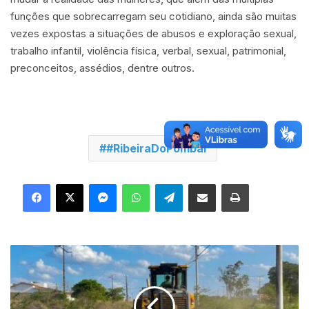
funções que sobrecarregam seu cotidiano, ainda são muitas
vezes expostas a situações de abusos e exploração sexual,
trabalho infantil, violência física, verbal, sexual, patrimonial,
preconceitos, assédios, dentre outros.
#RibeiraDoPombal
Facebook
X
Messenger
WhatsApp
Telegram
Compartilhar via e-mail
Imprimir
P
r
e
f