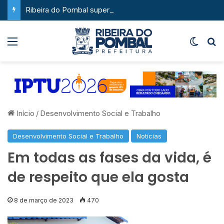
Ribeira do Pombal supera a média nacional e as metas do Plano Nacional de Educação no IDEB
Menu
Switch
P
Início
/
Desenvolvimento Social e Trabalho
Desenvolvimento Social e Trabalho
Notícias
Em todas as fases da vida, é
de respeito que ela gosta
8 de março de 2023
470